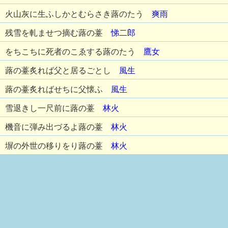
火山灰に生ふしかとむらさき蕗のたう
爽雨
残雪を軋ませつ摘む蕗の薹
悌二郎
をちこちに死者のこゑする蕗のたう
鷹女
蕗の薹炙れば父と居るごとし
風生
蕗の薹炙ればせちに父懐ふ
風生
雪退きし一尺前に蕗の薹
林火
機音に弾み出づるよ蕗の薹
林火
塀の外世の移りをり蕗の薹
林火