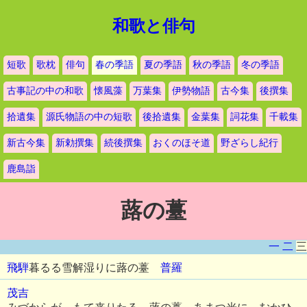
和歌と俳句
短歌
歌枕
俳句
春の季語
夏の季語
秋の季語
冬の季語
古事記の中の和歌
懐風藻
万葉集
伊勢物語
古今集
後撰集
拾遺集
源氏物語の中の短歌
後拾遺集
金葉集
詞花集
千載集
新古今集
新勅撰集
続後撰集
おくのほそ道
野ざらし紀行
鹿島詣
蕗の薹
一
二
三
飛騨
暮るる雪解湿りに蕗の薹
普羅
茂吉