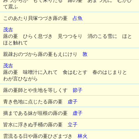
みづからが もて来りたる 蕗の薹 あまつ光に むかひ
て震ふ
このあたり貝塚つづき蕗の薹
占魚
茂吉
蕗の薹 ひらく息づき 見つつをり 消のこる雪に ほと
ほと触れて
親疎おのづから蕗の薹もえにけり
敦
茂吉
蕗の薹 味噌汁に入れて 食はむとす 春のはじまりと
わが言ひながら
蕗の薹師とや生地を等しくす
節子
青き色地に点じたる蕗の薹
虚子
摘まである妹が垣根の蕗の薹
虚子
皆水に浮きぬ手桶の蕗の薹
立子
雲流るる日や蕗の薹ひざまづき
林火