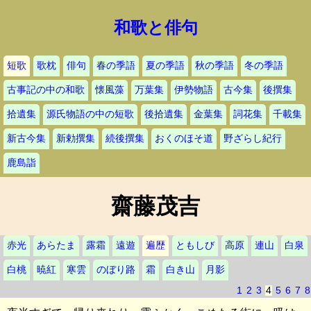
和歌と俳句
短歌
歌枕
俳句
春の季語
夏の季語
秋の季語
冬の季語
古事記の中の和歌
懐風藻
万葉集
伊勢物語
古今集
後撰集
拾遺集
源氏物語の中の短歌
後拾遺集
金葉集
詞花集
千載集
新古今集
新勅撰集
続後撰集
おくのほそ道
野ざらし紀行
鹿島詣
齋藤茂吉
赤光
あらたま
露霜
遠遊
遍歴
ともしび
高原
連山
白泉
白桃
暁紅
寒雲
のぼり路
霜
白き山
月影
1
2
3
4
5
6
7
8