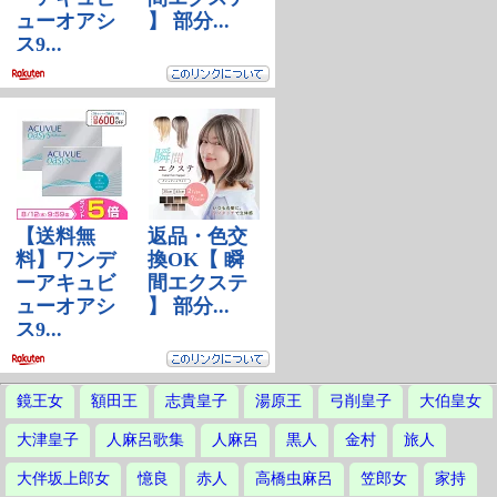
鏡王女
額田王
志貴皇子
湯原王
弓削皇子
大伯皇女
大津皇子
人麻呂歌集
人麻呂
黒人
金村
旅人
大伴坂上郎女
憶良
赤人
高橋虫麻呂
笠郎女
家持