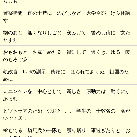
らしも
警察時間 夜の十時に のびしかど 大学全部 けふ休講
す
物のおと 無くなりしごと 夜ふけて 警めし街に 女た
たずむ
おもおもと さ霧こめたる 街にして 遠くきこゆる 鬨
のもろごゑ
執政官 Karlの訓示 街頭に はられてありぬ 祖国のた
めに
ミユンヘンを 中心として 新しき 原動力は 動くにか
あらむ
ヒツトラアのため 命おとしし 学生の 十数名の 名が
いでて居り
槍もてる 騎馬兵の一隊も 護り居り 事過ぎたりと お