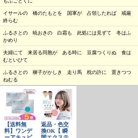
もふごとくに
イサールの 橋のたもとを 国軍が 占領したれば 戒厳
終らむ
ふるさとの 暁おきの 白霜も 此処には見ずて 冬はふ
かめり
夫婦にて 来居る同胞が ある時に 豆腐つくりぬ 食は
むといひて
ふるさとの 穉子がかしき 走り馬 枕の許に 置きつつ
ねむる