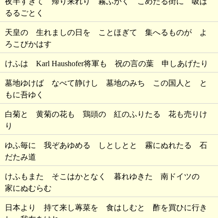
夜半すぎて 帰り来れり 霧ふかく こめたる街に 吸は
るるごとく
天皇の 生れましの日を ことほぎて 集へるものが よ
ろこびかはす
けふは Karl Haushofer将軍も 祝の言の葉 申しあげたり
墓地ゆけば なべて静けし 墓地のみち この国人と と
もに吾ゆく
白菊と 黄菊の花も 鶏頭の 紅のふりたる 花も売りけ
り
ゆふ毎に 我ぞあゆめる しとしとと 霧にぬれたる 石
だたみ道
けふもまた そこはかとなく 暮れゆきた 南ドイツの
家にぬむらむ
日本より 持て来し蓴菜を 食はしむと 酢を買ひに行き