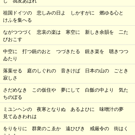
し 我友あはれ
祖国ドイツの 悲しみの日よ しかすがに 燃ゆる心と
けふを集へる
ながつつづく 悲哀の楽は 寒空に 新しき余韻を 二た
びおこす
中空に 打つ銃のおと つづきたる 鋭き楽を 聴きつつ
ゐたり
落葉せる 庭のしぐれの 音きけば 日本の山の ごとき
寂しさ
さだめなき この仮住や 夢にして 白飯の中より 気た
ちのぼる
ミユンヘンの 夜寒となりぬ あるよひに 味噌汁の夢
見てゐきわれは
をりをりに 群衆のこゑか 遠ひびき 戒厳令の 街はく