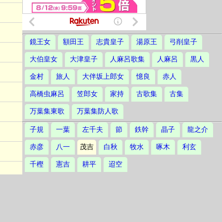
鏡王女
額田王
志貴皇子
湯原王
弓削皇子
大伯皇女
大津皇子
人麻呂歌集
人麻呂
黒人
金村
旅人
大伴坂上郎女
憶良
赤人
高橋虫麻呂
笠郎女
家持
古歌集
古集
万葉集東歌
万葉集防人歌
子規
一葉
左千夫
節
鉄幹
晶子
龍之介
赤彦
八一
茂吉
白秋
牧水
啄木
利玄
千樫
憲吉
耕平
迢空