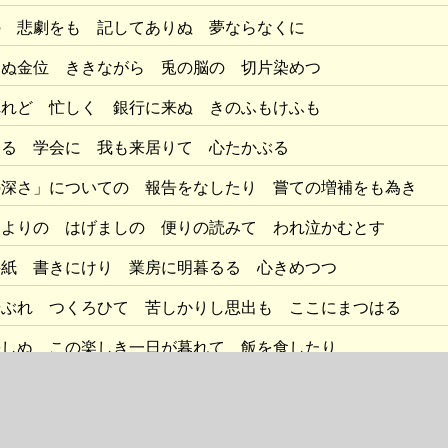
の 悲劇をも 記してありぬ 夢ならなくに
らぬ金位 ききながら 兎の脳の 切片染めつ
れれど 忙しく 銀行に来ぬ きのふもけふも
たる 学会に 我も来居りて 心たかぶる
の深さ」についての 報告をなしたり 嘗ての増補をも為き
伯よりの はげましの 便りの読みて われ泣かむとす
手紙 書きにけり 業房に明暮るる 心きめつつ
やぶれ つくろひて 苦しかりし思出も ここにまつはる
差しぬ この楽しき一日が暮れて 飯を食したり
ぬ いそがしき 僅かのいとま 吾も楽しむ
見ぬ 少年の数隊もその中にまじりて