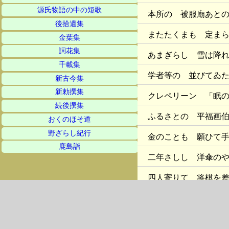
源氏物語の中の短歌
本所の 被服廟あと
後拾遺集
またたくまも 定ま
金葉集
詞花集
あまぎらし 雪は降
千載集
学者等の 並びてゐ
新古今集
新勅撰集
クレペリーン 「眠
続後撰集
ふるさとの 平福画
おくのほそ道
野ざらし紀行
金のことも 願ひて
鹿島詣
二年さしし 洋傘の
四人寄りて 将棋を
寺院楽の 合唱きき
さかんなる 行進を