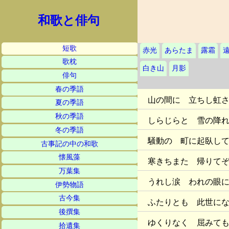
和歌と俳句
短歌
赤光
あらたま
露霜
歌枕
白き山
月影
俳句
春の季語
山の間に 立ちし虹
夏の季語
秋の季語
しらじらと 雪の降
冬の季語
騒動の 町に起臥し
古事記の中の和歌
懐風藻
寒きちまた 帰りて
万葉集
うれし涙 われの眼
伊勢物語
古今集
ふたりとも 此世に
後撰集
ゆくりなく 屈みて
拾遺集