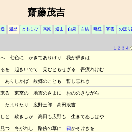
齋藤茂吉
遠遊
遍歴
ともしび
高原
連山
白泉
白桃
暁紅
寒雲
のぼり
1
2
3
4
さへ 七色に かきてありけり 我が穉きは
れるを 起きいでて 見むともせざる 吾疲れけむ
て ありしかば 故郷のことも 暫し忘れき
ぞ来る 東京の 地震のさまに おののきながら
に たまりたり 広野三郎 高田浪吉
なしと 歎きしが 高田も広野も 生きてゐしはや
も見つ 冬がれし 路傍の草に
霜
かそけきを