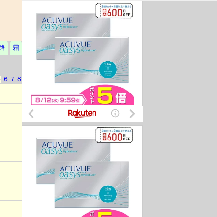
路
霜
5
6
7
8