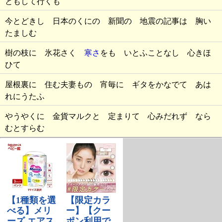
ともして行くも
今とどきし 日本のくにの 新聞の 地震の記事は 胸い
たましむ
樹の枝に 氷花さく
寒さ
をも いとふことなし 心きほ
ひて
屋根裏に 住む夫妻もの 宵毎に ギタをかなでて あは
れにうたふ
やうやくに 金貨マルクと 定まりて 心みだれず なら
むとすらむ