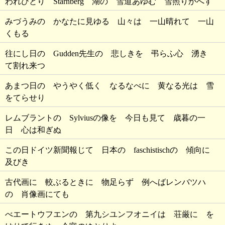
われひとり Starnberg 湖の 雪道あゆむ 雪照りかへす
みづうみの かなたに見ゆる 山々は 一山晴れて 一山
くもる
往にし日の Gudden先生の 悲しきを 弔らふ心 湧き
て割れ来つ
あまつ日の やうやく低く なるなべに 黄なる光は 雪
をてらせり
レムブラントの Sylviusの像を 今日も見て 歳暮の一
日 心は和ぎぬ
この日ドイツ新聞報じて 日本の faschistischの 傾向に
及びき
古代画に 較ぶるときに 物足らず 例へばレンバツハ
の 肖像画にても
べエートウフエンの 第九シユンフオニイは 荘厳に を