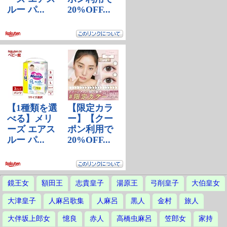
鏡王女
額田王
志貴皇子
湯原王
弓削皇子
大伯皇女
大津皇子
人麻呂歌集
人麻呂
黒人
金村
旅人
大伴坂上郎女
憶良
赤人
高橋虫麻呂
笠郎女
家持