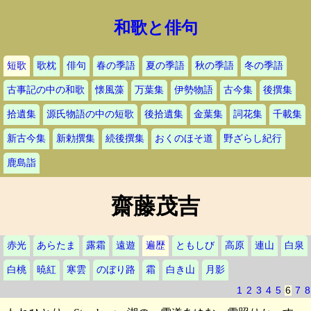
和歌と俳句
短歌
歌枕
俳句
春の季語
夏の季語
秋の季語
冬の季語
古事記の中の和歌
懐風藻
万葉集
伊勢物語
古今集
後撰集
拾遺集
源氏物語の中の短歌
後拾遺集
金葉集
詞花集
千載集
新古今集
新勅撰集
続後撰集
おくのほそ道
野ざらし紀行
鹿島詣
齋藤茂吉
赤光
あらたま
露霜
遠遊
遍歴
ともしび
高原
連山
白泉
白桃
暁紅
寒雲
のぼり路
霜
白き山
月影
1
2
3
4
5
6
7
8