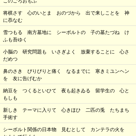
このごろおもふ
将棋さす 心のいとま おのづから 出で来しことを 神
に忝なむ
雪つもる 南方墓地に シーボルトの 子の墓たづね け
ふも吾ゆく
小脳の 研究問題も いさぎよく 放棄することに 心さ
だめつ
鼻のさき びりびりと痛く なるまでに 寒きミユンヘン
を 友に告げむか
納豆を つくるといひて 夜も起きゐる 留学生の 心と
もしも
新しき テーマに入りて 心きほひ 二匹の兎 たちまち
手術す
シーボルト関係の日本物 見むとして カンテラの火を