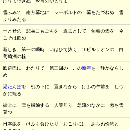
はりて行きぬ 今宵のゆとりよ
雪ふみて 南方墓地に シーボルトの 墓をたづねぬ 雪
ふりみだる
一とせの 悲喜こもごもを 過去として 葡萄の酒を 今
こそは飲め
新しき 第一の瞬時 いはひて抜く 10ビルリオンの 白
葡萄酒の栓
欧羅巴に わたりて 第三回の この
新年
を 静かならし
め
湯たんぽ
を 机の下に 置きながら けふの午前を しづ
かに籠る
街上に 雪を掃除する 人等居り 急流のなかに 忽ち雪
棄つ
日本飯を けふも食ひたり おごりには あらぬ倹約と