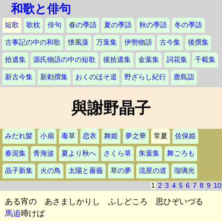
和歌と俳句
短歌
歌枕
俳句
春の季語
夏の季語
秋の季語
冬の季語
古事記の中の和歌
懐風藻
万葉集
伊勢物語
古今集
後撰集
拾遺集
源氏物語の中の短歌
後拾遺集
金葉集
詞花集
千載集
新古今集
新勅撰集
おくのほそ道
野ざらし紀行
鹿島詣
與謝野晶子
みだれ髪
小扇
毒草
恋衣
舞姫
夢之華
常夏
佐保姫
春泥集
青海波
夏より秋へ
さくら草
朱葉集
舞ごろも
晶子新集
火の鳥
太陽と薔薇
草の夢
流星の道
瑠璃光
1
2
3
4
5
6
7
8
9
10
ある宵の あさましかりし ふしどころ 思ひぞいづる
馬追
啼けば