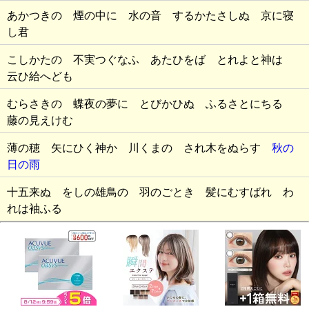
あかつきの 煙の中に 水の音 するかたさしぬ 京に寝
し君
こしかたの 不実つぐなふ あたひをば とれよと神は
云ひ給へども
むらさきの 蝶夜の夢に とびかひぬ ふるさとにちる
藤の見えけむ
薄の穂 矢にひく神か 川くまの され木をぬらす
秋の
日の雨
十五来ぬ をしの雄鳥の 羽のごとき 髪にむすばれ わ
れは袖ふる