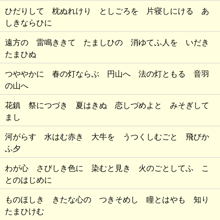
ひだりして 枕ぬれけり としごろを 片寝しにける あ
しきならひに
遠方の 雷鳴ききて たましひの 消ゆてふ人を いだき
たまひぬ
つややかに 春の灯ならぶ 円山へ 法の灯ともる 音羽
の山へ
花鎮 祭につづき 夏はきぬ 恋しづめよと みそぎして
まし
河がらす 水はむ赤き 大牛を うつくしむごと 飛びか
ふ夕
わが心 さびしき色に 染むと見き 火のごとしてふ こ
とのはじめに
ものほしき きたな心の つきそめし 瞳とはやも 知り
たまひけむ