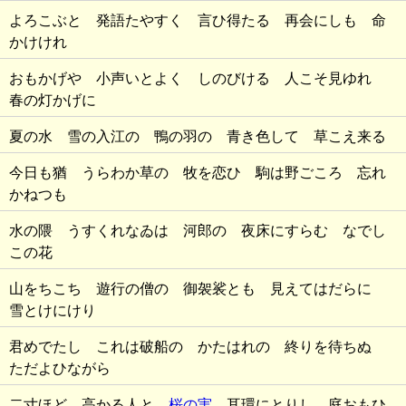
よろこぶと 発語たやすく 言ひ得たる 再会にしも 命
かけけれ
おもかげや 小声いとよく しのびける 人こそ見ゆれ
春の灯かげに
夏の水 雪の入江の 鴨の羽の 青き色して 草こえ来る
今日も猶 うらわか草の 牧を恋ひ 駒は野ごころ 忘れ
かねつも
水の隈 うすくれなゐは 河郎の 夜床にすらむ なでし
この花
山をちこち 遊行の僧の 御袈裟とも 見えてはだらに
雪とけにけり
君めでたし これは破船の かたはれの 終りを待ちぬ
ただよひながら
二寸ほど 高かる人と
桜の実
耳環にとりし 庭おもひ