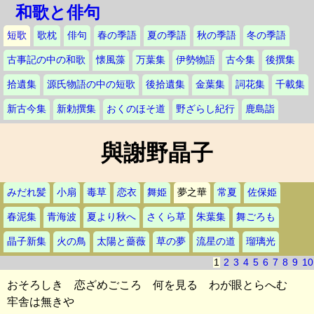
和歌と俳句
短歌
歌枕
俳句
春の季語
夏の季語
秋の季語
冬の季語
古事記の中の和歌
懐風藻
万葉集
伊勢物語
古今集
後撰集
拾遺集
源氏物語の中の短歌
後拾遺集
金葉集
詞花集
千載集
新古今集
新勅撰集
おくのほそ道
野ざらし紀行
鹿島詣
與謝野晶子
みだれ髪
小扇
毒草
恋衣
舞姫
夢之華
常夏
佐保姫
春泥集
青海波
夏より秋へ
さくら草
朱葉集
舞ごろも
晶子新集
火の鳥
太陽と薔薇
草の夢
流星の道
瑠璃光
1
2
3
4
5
6
7
8
9
10
おそろしき 恋ざめごころ 何を見る わが眼とらへむ
牢舎は無きや