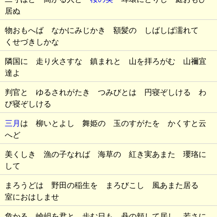
居ぬ
物おもへば なかにみじかき 額髪の しばしば濡れて
くせづきしかな
隣国に 走り火さすな 鎮まれと 山を拝ろがむ 山禰宜
達よ
判官と ゆるされがたき つみびとは 円寝ぞしける わ
び寝ぞしける
三月
は 柳いとよし 舞姫の 玉のすがたを かくすと云
へど
美くしき 漁の子なれば 海草の 紅き実あまた 瓔珞に
して
まろうどは 野田の稲生を まろびこし 風あまた居る
室におはしませ
危かる 嶮岨を君と 歩む日も 丹の頬して居し 若さに