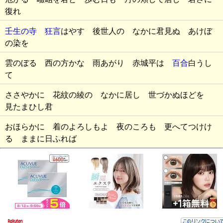
復れ
壬生の寺 狂言
はやす 後世人の なかに君見ぬ あけぼ
の染を
雲のぼる 西の方かな 雨あがり 赤城平は
百合
白うし
て
ささやかに 花紋の綾の なかに居し 世づかぬほどを
見たまひし君
おほらかに 着のよろしもよ 夜のころも 更へてつけけ
る ままに日ふれば