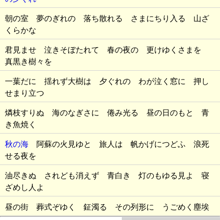
朝の室 夢のぎれの 落ち散れる さまにちり入る 山ざ
くらかな
君見ませ 泣きそぼたれて 春の夜の 更けゆくさまを
真黒き樹々を
一葉だに 揺れず大樹は 夕ぐれの わが泣く窓に 押し
せまり立つ
燐枝すりぬ 海のなぎさに 倦み光る 昼の日のもと 青
き魚焼く
秋の海
阿蘇の火見ゆと 旅人は 帆かげにつどふ 浪死
せる夜を
油尽きぬ されども消えず 青白き 灯のもゆる見よ 寝
ざめし人よ
昼の街 葬式ぞゆく 鉦濁る その列形に うごめく塵埃