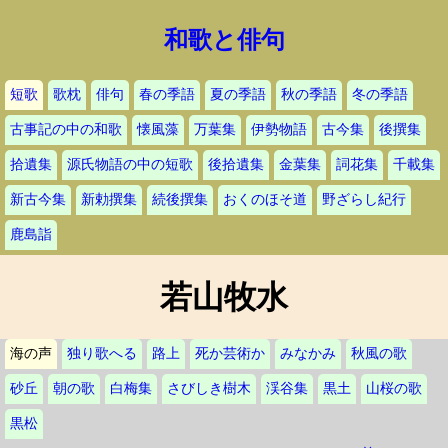
和歌と俳句
短歌
歌枕
俳句
春の季語
夏の季語
秋の季語
冬の季語
古事記の中の和歌
懐風藻
万葉集
伊勢物語
古今集
後撰集
拾遺集
源氏物語の中の短歌
後拾遺集
金葉集
詞花集
千載集
新古今集
新勅撰集
続後撰集
おくのほそ道
野ざらし紀行
鹿島詣
若山牧水
海の声
独り歌へる
路上
死か芸術か
みなかみ
秋風の歌
砂丘
朝の歌
白梅集
さびしき樹木
渓谷集
黒土
山桜の歌
黒松