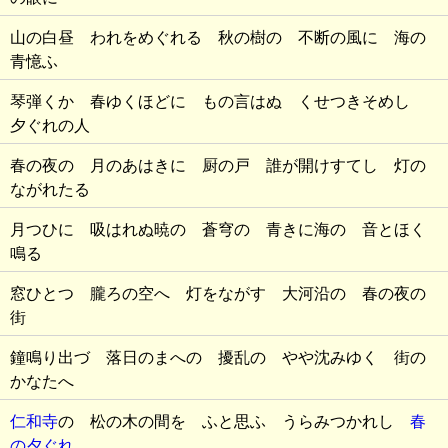
山の白昼 われをめぐれる 秋の樹の 不断の風に 海の
青憶ふ
琴弾くか 春ゆくほどに もの言はぬ くせつきそめし
夕ぐれの人
春の夜の 月のあはきに 厨の戸 誰が開けすてし 灯の
ながれたる
月つひに 吸はれぬ暁の 蒼穹の 青きに海の 音とほく
鳴る
窓ひとつ 朧ろの空へ 灯をながす 大河沿の 春の夜の
街
鐘鳴り出づ 落日のまへの 擾乱の やや沈みゆく 街の
かなたへ
仁和寺
の 松の木の間を ふと思ふ うらみつかれし
春
の夕ぐれ