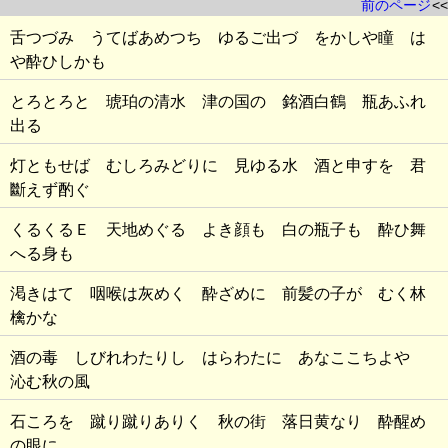
前のページ
<<
舌つづみ うてばあめつち ゆるご出づ をかしや瞳 は
や酔ひしかも
とろとろと 琥珀の清水 津の国の 銘酒白鶴 瓶あふれ
出る
灯ともせば むしろみどりに 見ゆる水 酒と申すを 君
斷えず酌ぐ
くるくるＥ 天地めぐる よき顔も 白の瓶子も 酔ひ舞
へる身も
渇きはて 咽喉は灰めく 酔ざめに 前髪の子が むく林
檎かな
酒の毒 しびれわたりし はらわたに あなここちよや
沁む秋の風
石ころを 蹴り蹴りありく 秋の街 落日黄なり 酔醒め
の眼に