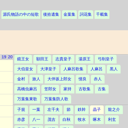
源氏物語の中の短歌
後拾遺集
金葉集
詞花集
千載集
19
20
鏡王女
額田王
志貴皇子
湯原王
弓削皇子
大伯皇女
大津皇子
人麻呂歌集
人麻呂
黒人
金村
旅人
大伴坂上郎女
憶良
赤人
高橋虫麻呂
笠郎女
家持
古歌集
古集
万葉集東歌
万葉集防人歌
子規
一葉
左千夫
節
鉄幹
晶子
龍之介
赤彦
八一
茂吉
白秋
牧水
啄木
利玄