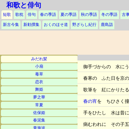
和歌と俳句
短歌
歌枕
俳句
春の季語
夏の季語
秋の季語
冬の季語
古
新古今集
新勅撰集
おくのほそ道
野ざらし紀行
鹿島詣
みだれ髪
御手づからの 水に
小扇
毒草
春寒の ふた日を京
恋衣
歌筆を 紅にかりた
舞姫
夢之華
春の宵
を ちひさく
常夏
手をひたし 水は昔
佐保姫
春泥集
病むわれに その子
青海波