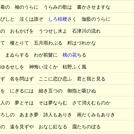
春着の 袖のうらに うらみの歌は 書かさせますな
さびしと 泣くは誰ぞ
しろ桔梗
さく 伽藍のうらに
九の おもかげを うつせし水よ 石津川の流れ
へて 褄とりて 五月雨わぶる 村はづれかな
に まゐらする わが前髮に
桃の花
ちる
 ゆるせしを 神悔い泣くか 枯野ふく風
はず 名を問はず ここに恋ひ恋ふ 君と我と見る
束を にぎるには 細き五つの 御指と吸ひぬ
む人の 夢とそは そは夢ならむ さて消えむものか
ぼろしの あまき夢 詩人もありき 画だくみもありき
りの 遠を見ずや おなじ紅なる 靄たちのぼる