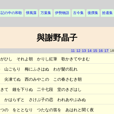
事記の中の和歌
懐風藻
万葉集
伊勢物語
古今集
後撰集
拾遺集
與謝野晶子
11
12
13
14
15
16
17
18
うがひし それよ朝 かりし紅筆 歌かきてやまむ
の 山ごもり 梅にふさはぬ わが髮の乱れ
る 尖凍てぬ 西のみやこの この春さむき朝
撞きて 鐘を下りぬ 二十七段 堂のきざはし
に かはらずと さけぶ子の恋 われあやぶみぬ
五つの をととなり つたなの笛を あはれと聞く夜