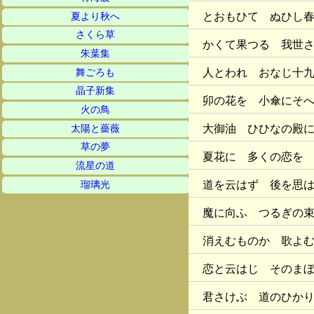
とおもひて ぬひし
夏より秋へ
さくら草
かくて果つる 我世
朱葉集
人とわれ おなじ十
舞ごろも
晶子新集
卯の花を 小傘にそ
火の鳥
大御油 ひひなの殿
太陽と薔薇
草の夢
夏花に 多くの恋を
流星の道
道を云はず 後を思
瑠璃光
魔に向ふ つるぎの
消えむものか 歌よ
恋と云はじ そのま
君さけぶ 道のひか