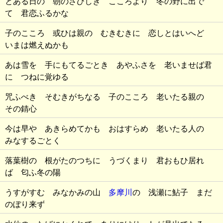
とある日の 朝のさびしき こころより 冬の野に出で
て 君恋ふるかな
子のこころ 或ひは親の むきむきに 恋しとはいへど
いまは燃えぬかも
あは雪を 手にもてるごとき あやふさを 老いませば君
に つねに覚ゆる
咒ふべき そむきがちなる 子のこころ 老いたる親の
その錆心
今は早や あきらめてかも おはすらめ 老いたる人の
みなするごとく
落葉樹の 根がたのつちに うづくまり 君おもひ居れ
ば 匂ふ冬の陽
うすがすむ みなかみの山
多摩川
の 浅瀬に鮎子 まだ
のぼり来ず