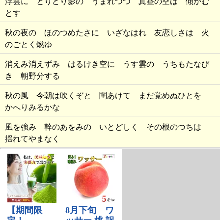
浮雲に とりどり影の うまれつつ 真昼の空は 傾かむ
とす
秋の夜の ほのつめたさに いざなはれ 友恋しさは 火
のごとく燃ゆ
消えみ消えずみ はるけき空に うす雲の うちもたなび
き 朝野分する
秋の風 今朝は吹くぞと 閨あけて まだ覚めぬひとを
かへりみるかな
風を強み 幹のあをみの いとどしく その根のつちは
揺れてやまなく