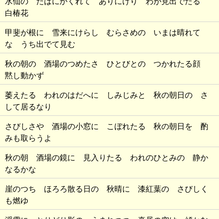
水仙の たばにかくれて ありにけり わが見出でたる
白椿花
甲斐が根に 雪来にけらし むらさめの いまは晴れて
な うち出でて見む
秋の朝の 酒場のつめたさ ひとびとの つかれたる顔
黙し動かず
萎えたる われのはだへに しみじみと 秋の朝日の さ
して居るなり
さびしさや 酒場の小窓に こぼれたる 秋の朝日を 酌
みも取らうよ
秋の朝 酒場の鏡に 見入りたる われのひとみの 静か
なるかな
崖のつち ほろろ散る日の 秋晴に 漆紅葉の さびしく
も燃ゆ