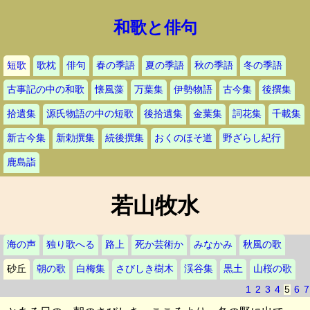
和歌と俳句
短歌
歌枕
俳句
春の季語
夏の季語
秋の季語
冬の季語
古事記の中の和歌
懐風藻
万葉集
伊勢物語
古今集
後撰集
拾遺集
源氏物語の中の短歌
後拾遺集
金葉集
詞花集
千載集
新古今集
新勅撰集
続後撰集
おくのほそ道
野ざらし紀行
鹿島詣
若山牧水
海の声
独り歌へる
路上
死か芸術か
みなかみ
秋風の歌
砂丘
朝の歌
白梅集
さびしき樹木
渓谷集
黒土
山桜の歌
1
2
3
4
5
6
7