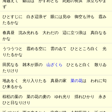
海越えて 鋸山は かすめども 此処の長浜 浪立ちやま
ず
ひとすじに 白き辺浪ぞ 眼には見ゆ 御空も沖も 霞み
たるかな
春真昼 沈み光れる 大わだの 辺に立つ浪は 真白なる
かな
うつうつと 霞める空に 雲のゐて ひとところ白く 光
りたるかな
田尻なる 雑木が原の
山ざくら
ひともと白く 散りゐ
たりけり
地あをく 光り入りたる 真昼の家
菜の花
は われに匂
ひ来るかも
棕梠の葉の 菜の花の麦の ゆれ光り 揺れひかり 永き
ひと日なりけり