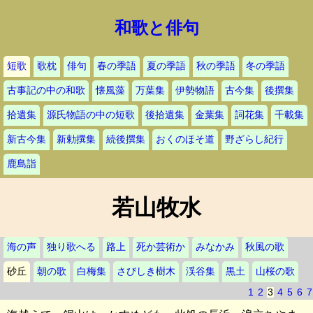
和歌と俳句
短歌
歌枕
俳句
春の季語
夏の季語
秋の季語
冬の季語
古事記の中の和歌
懐風藻
万葉集
伊勢物語
古今集
後撰集
拾遺集
源氏物語の中の短歌
後拾遺集
金葉集
詞花集
千載集
新古今集
新勅撰集
続後撰集
おくのほそ道
野ざらし紀行
鹿島詣
若山牧水
海の声
独り歌へる
路上
死か芸術か
みなかみ
秋風の歌
砂丘
朝の歌
白梅集
さびしき樹木
渓谷集
黒土
山桜の歌
1
2
3
4
5
6
7