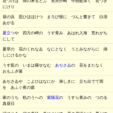
近づけば 雨の来るとふ 安房が崎 今朝藍深く 近づき
にけり
昼の浜 思ひほほけつ まろび寝に づんと響きて 白浪
あがる
夏立つ
や 四方の岬の うす青み あはれ入海 荒れがち
にして
夏草の 花のくれなゐ なにとなく うとみながらに 挿
しにけるかな
うす藍の いまは褪せなむ
あぢさゐ
の 花をまたなく
おもふ夕暮
あぢさゐや こよひはなにか 淋しきに 立ち出でて雨
を あふぐ夜の庭
家のうち 机のうへの
紫陽花
の うすら青みの つのる
真昼日