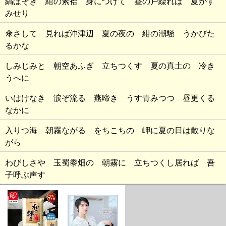
縞ほそき 紺の素袷 身につけて 昼の戸繰れば 夏がす
みせり
傘さして 見れば沖津辺 夏の夜の 紺の潮騒 うかびた
るかな
しみじみと 朝空あふぎ 立ちつくす 夏の真土の 冷き
うへに
いはけなき 涙ぞ流る 燕啼き うす青みつつ 昼更くる
なかに
入りつ海 朝霧ながる をちこちの 岬に夏の日は散りな
がら
わびしさや 玉蜀黍畑の 朝霧に 立ちつくし居れば 吾
子呼ぶ声す