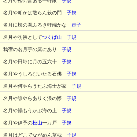
名月や松の音ある一軒家
子規
名月や叩かば散らん萩の門
子規
名月に蜘の圍ふるき軒端かな
虚子
名月や彷彿として
つくば山
子規
我宿の名月芋の露にあり
子規
名月や田毎に月の五六十
子規
名月やうしろむいたる石佛
子規
名月や何やらうたふ海士が家
子規
名月や誰やらありく浪の際
子規
名月や鰯もうかぶ海の上
子規
名月や伊予の
松山
一万戸
子規
名月はどこでながめん草枕
子規