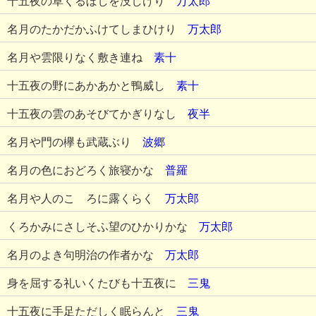
十五夜の草くるぼしを没しけり
万太郎
名月のたかだかふけてしまひけり
万太郎
名月や雲限りなく敷き連ね
素十
十五夜の野にあかあかと鴨威し
素十
十五夜の雲のあそびてかぎりなし
夜半
名月や門の欅も武蔵ぶり
波郷
名月の色におどろく旅寝かな
普羅
名月や人のこゝろに露くらく
万太郎
くろかみにさしそふ望のひかりかな
万太郎
名月のよき句明治の作者かな
万太郎
身を屈する礼いくたびも十五夜に
三鬼
十五夜に手足ただしく眠らんと
三鬼