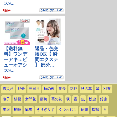
震災忌
野分
三日月
秋の夜
夜長
花野
秋の草
薄
刈萱
撫子
桔梗
女郎花
藤袴
葛の花
萩
露
虫
松虫
鈴虫
馬追
蟋蟀
竈馬
きりぎりす
くつわむし
鉦叩
蟷螂
月