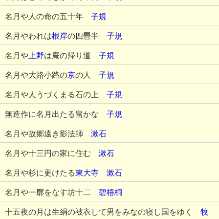
名月や人の命の五十年
子規
名月やわれは
根岸
の四畳半
子規
名月や
上野
は庵の帰り道
子規
名月や大路小路の
京
の人
子規
名月や人うづくまる石の上
子規
無造作に名月出たる畠かな
子規
名月や故郷遠き影法師
漱石
名月や十三円の家に住む
漱石
名月や杉に更けたる
東大寺
漱石
名月や一廓をなす坊十二
碧梧桐
十五夜の月は生絹の被衣して男をみなの寝し国をゆく
牧