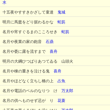
水
十五夜やすすきかざして童達
鬼城
明月に馬盥をどり据わるかな
蛇笏
名月や宵すぐるまのこころせき
蛇笏
名月や夜業の家の鉋音
石鼎
名月や甍に露を流すまで
喜舟
明月の大綱ひつぱりあつてゐる 山頭火
名月や棟の重きを泣ける鬼
喜舟
名月やほどなく立ちし橋の上
占魚
名月や電話のベルのなりつゞけ
万太郎
名月の供へものせず忌がゝり
花蓑