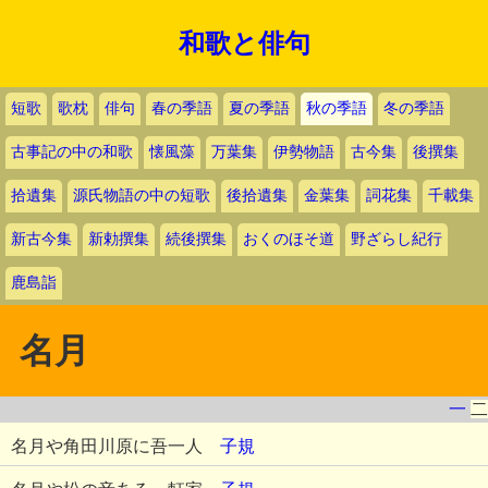
和歌と俳句
短歌
歌枕
俳句
春の季語
夏の季語
秋の季語
冬の季語
古事記の中の和歌
懐風藻
万葉集
伊勢物語
古今集
後撰集
拾遺集
源氏物語の中の短歌
後拾遺集
金葉集
詞花集
千載集
新古今集
新勅撰集
続後撰集
おくのほそ道
野ざらし紀行
鹿島詣
名月
一
二
名月や角田川原に吾一人
子規