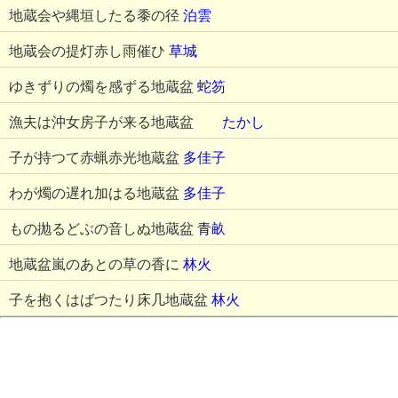
地蔵会や縄垣したる黍の径
泊雲
地蔵会の提灯赤し雨催ひ
草城
ゆきずりの燭を感ずる地蔵盆
蛇笏
漁夫は沖女房子が来る地蔵盆
たかし
子が持つて赤蝋赤光地蔵盆
多佳子
わが燭の遅れ加はる地蔵盆
多佳子
もの抛るどぶの音しぬ地蔵盆
青畝
地蔵盆嵐のあとの草の香に
林火
子を抱くはばつたり床几地蔵盆
林火