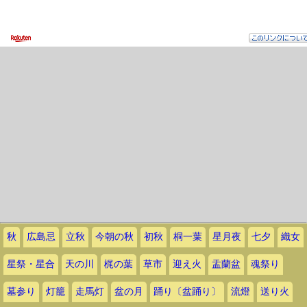
秋
広島忌
立秋
今朝の秋
初秋
桐一葉
星月夜
七夕
織女
星祭・星合
天の川
梶の葉
草市
迎え火
盂蘭盆
魂祭り
墓参り
灯籠
走馬灯
盆の月
踊り〔盆踊り〕
流燈
送り火