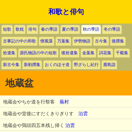
和歌と俳句
短歌
歌枕
俳句
春の季語
夏の季語
秋の季語
冬の季語
古事記の中の和歌
懐風藻
万葉集
伊勢物語
古今集
後撰集
拾遺集
源氏物語の中の短歌
後拾遺集
金葉集
詞花集
千載集
新古今集
新勅撰集
おくのほそ道
野ざらし紀行
鹿島詣
地蔵盆
地蔵会やちか道を行祭客
蕪村
地蔵会や堂後にすだくきりぎりす
泊雲
地蔵会や鶏頭四五本残し掃く
泊雲