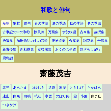
和歌と俳句
短歌
歌枕
俳句
春の季語
夏の季語
秋の季語
冬の季語
古事記の中の和歌
懐風藻
万葉集
伊勢物語
古今集
後撰集
拾遺集
源氏物語の中の短歌
後拾遺集
金葉集
詞花集
千載集
新古今集
新勅撰集
続後撰集
おくのほそ道
野ざらし紀行
鹿島詣
齋藤茂吉
赤光
あらたま
つゆじも
遠遊
遍歴
ともしび
たかはら
連山
白泉
白桃
暁紅
寒雲
のぼり路
霜
小園
白き山
つきかげ