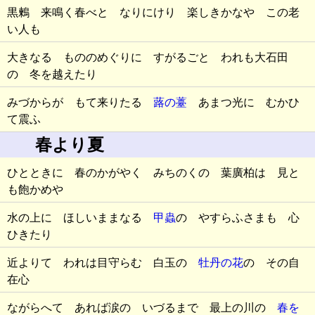
黒鶫 来鳴く春べと なりにけり 楽しきかなや この老
い人も
大きなる もののめぐりに すがるごと われも大石田
の 冬を越えたり
みづからが もて来りたる
蕗の薹
あまつ光に むかひ
て震ふ
春より夏
ひとときに 春のかがやく みちのくの 葉廣柏は 見と
も飽かめや
水の上に ほしいままなる
甲蟲
の やすらふさまも 心
ひきたり
近よりて われは目守らむ 白玉の
牡丹の花
の その自
在心
ながらへて あれば涙の いづるまで 最上の川の
春を