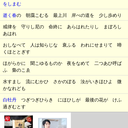
をしまむ
逝く春
の 朝靄こむる 最上川 岸べの道を 少し歩めり
戒律を 守りし尼の 命終に あらはれたりし まぼろし
あはれ
おしなべて 人は知らじな 衰ふる われにせまりて 啼
くほととぎす
ほがらかに 聞こゆるものか 夜をなめて 二つあひ呼ば
ふ 梟のこゑ
水すまし 流にむかひ さかのぼる 汝がいきほひよ 微
かなれども
白牡丹
つぎつぎひらき にほひしが 最後の花が けふ
過ぎむとす