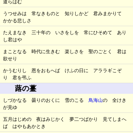
遣らはむ
うつせみは 常なきものと 知りしかど 君みまかりて
かかる悲しさ
たえまなき 三十年の いさをしを 常にひそめて あり
し君はや
まことなる 時代に生きむ 楽しさを 聖のごとく 君は
欲せり
かうむりし 恩をおもへば けふの日に アララギこぞ
り 君を弔ふ
蕗の薹
しづかなる 曇りのおくに 雪のこる
鳥海山
の 全けき
が見ゆ
五月はじめの 夜はみじかく 夢二つばかり 見てしまへ
ば はやもあかとき