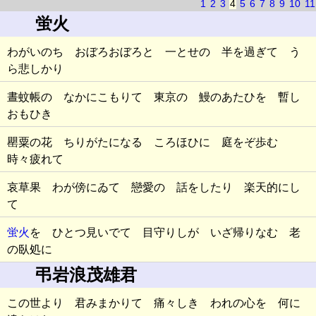
1
2
3
4
5
6
7
8
9
10
11
蛍火
わがいのち おぼろおぼろと 一とせの 半を過ぎて う
ら悲しかり
晝蚊帳の なかにこもりて 東京の 鰻のあたひを 暫し
おもひき
罌粟の花 ちりがたになる ころほひに 庭をぞ歩む
時々疲れて
哀草果 わが傍にゐて 戀愛の 話をしたり 楽天的にし
て
蛍火
を ひとつ見いでて 目守りしが いざ帰りなむ 老
の臥処に
弔岩浪茂雄君
この世より 君みまかりて 痛々しき われの心を 何に