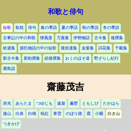
和歌と俳句
短歌
歌枕
俳句
春の季語
夏の季語
秋の季語
冬の季語
古事記の中の和歌
懐風藻
万葉集
伊勢物語
古今集
後撰集
拾遺集
源氏物語の中の短歌
後拾遺集
金葉集
詞花集
千載集
新古今集
新勅撰集
続後撰集
おくのほそ道
野ざらし紀行
鹿島詣
齋藤茂吉
赤光
あらたま
つゆじも
遠遊
遍歴
ともしび
たかはら
連山
白泉
白桃
暁紅
寒雲
のぼり路
霜
小園
白き山
つきかげ