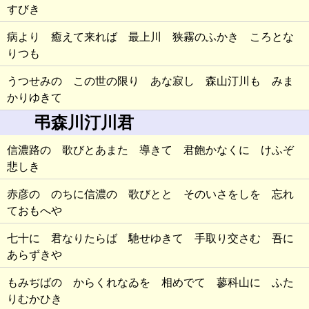
すびき
病より 癒えて来れば 最上川 狭霧のふかき ころとな
りつも
うつせみの この世の限り あな寂し 森山汀川も みま
かりゆきて
弔森川汀川君
信濃路の 歌びとあまた 導きて 君飽かなくに けふぞ
悲しき
赤彦の のちに信濃の 歌びとと そのいさをしを 忘れ
ておもへや
七十に 君なりたらば 馳せゆきて 手取り交さむ 吾に
あらずきや
もみぢばの からくれなゐを 相めでて 蓼科山に ふた
りむかひき