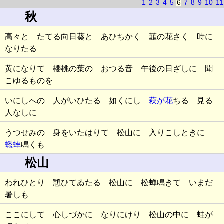
1
2
3
4
5
6
7
8
9
10
11
秋
高々と たてる向日葵と あひちかく 韮の花さく 時に
なりたる
黄になりて 櫻桃の葉の おつる音 午後の日ざしに 聞
こゆるものを
いにしへの 人がいひたる 如くにし
萩が花
ちる 見る
人なしに
うつせみの 身をいたはりて 松山に 入りこしときに
蟋蟀
鳴くも
松山
われひとり 憩ひてゐたる 松山に 松蝉鳴きて いまだ
暑しも
ここにして 心しづかに なりにけり 松山の中に 蛙が