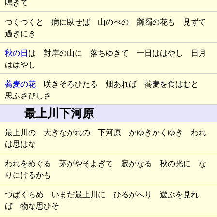
鳴きて
つくづくと 病に臥せば 山のべの 躑躅の花も 見ずて
過ぎにき
秋の日
は 對岸の山に 落ちゆきて 一日ははやし 日月
ははやし
蕎麦の花
咲きそろひたる 畑あれば 蕎麦を食はむと
思ふさびしさ
最上川下河原
最上川の 大きながれの 下河原 かゆきかくゆき われ
は思はな
われをめぐる 茅がやそよぎて 寂かなる 秋の光に な
りにけるかも
つばくらめ いまだ最上川に ひるがへり 遊ぶを見れ
ば 物な思ひそ