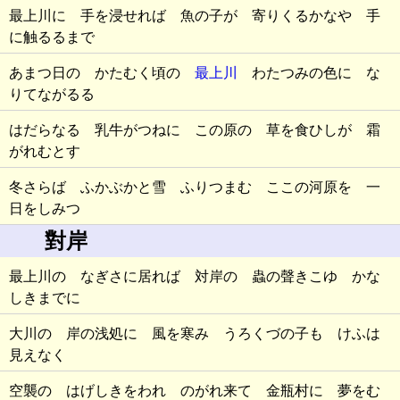
最上川に 手を浸せれば 魚の子が 寄りくるかなや 手
に触るるまで
あまつ日の かたむく頃の
最上川
わたつみの色に な
りてながるる
はだらなる 乳牛がつねに この原の 草を食ひしが 霜
がれむとす
冬さらば ふかぶかと雪 ふりつまむ ここの河原を 一
日をしみつ
對岸
最上川の なぎさに居れば 対岸の 蟲の聲きこゆ かな
しきまでに
大川の 岸の浅処に 風を寒み うろくづの子も けふは
見えなく
空襲の はげしきをわれ のがれ来て 金瓶村に 夢をむ