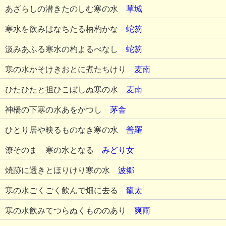
あざらしの潜きたのしむ寒の水
草城
寒水を飲みはなちたる柄杓かな
蛇笏
汲みあふる寒水の杓よるべなし
蛇笏
寒の水かそけきおとに煮たちけり
麦南
ひたひたと担ひこぼしぬ寒の水
麦南
神橋の下寒の水あをかつし
茅舎
ひとり居や映るものなき寒の水
普羅
潦そのまゝ寒の水となる
みどり女
焼跡に透きとほりけり寒の水
波郷
寒の水ごくごく飲んで畑に去る
龍太
寒の水飲みてつらぬくもののあり
爽雨