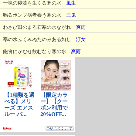
一塊の毬藻を生くる寒の水
風生
鳴るポンプ病者養う寒の水
三鬼
わさび田のまろ石寒の水ながれ
爽雨
寒の水ふくみぬたのみある如し
汀女
飽食にかむせ飲むなり寒の水
爽雨