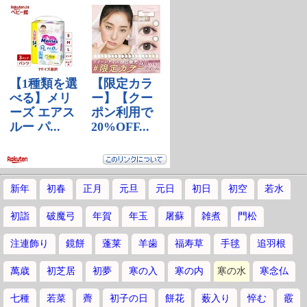
新年
初春
正月
元旦
元日
初日
初空
若水
初詣
破魔弓
年賀
年玉
屠蘇
雑煮
門松
注連飾り
鏡餅
蓬莱
羊歯
福寿草
手毬
追羽根
萬歳
初芝居
初夢
寒の入
寒の内
寒の水
寒念仏
七種
若菜
薺
初子の日
餅花
薮入り
悴む
霰