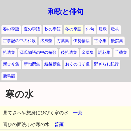
和歌と俳句
春の季語
夏の季語
秋の季語
冬の季語
俳句
短歌
歌枕
古事記の中の和歌
懐風藻
万葉集
伊勢物語
古今集
後撰集
拾遺集
源氏物語の中の短歌
後拾遺集
金葉集
詞花集
千載集
新古今集
新勅撰集
続後撰集
おくのほそ道
野ざらし紀行
鹿島詣
寒の水
見てさへや惣身にひびく寒の水
一茶
喜びの面洗ふや寒の水
普羅