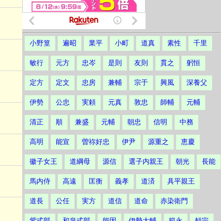
小野篁
遍昭
業平
小町
道真
素性
千里
敏行
元方
忠岑
是則
友則
貫之
躬恒
定方
定文
忠房
兼輔
宗于
興風
深養父
伊勢
公忠
実頼
元真
敦忠
師輔
元輔
清正
順
兼盛
元輔
朝忠
信明
中務
高明
能宣
曽祢好忠
伊尹
源重之
恵慶
徽子女王
道綱母
源信
選子内親王
朝光
長能
馬内侍
高遠
匡衡
義孝
道済
具平親王
道長
公任
実方
道信
道命
赤染衛門
紫式部
和泉式部
能因
伊勢大輔
範永
頼宗