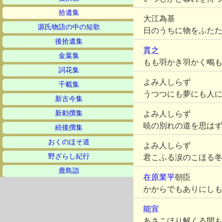
拾遺集
大江為基
源氏物語の中の短歌
日のうちに物をふた
後拾遺集
貫之
金葉集
もも羽かき羽かく鴫
詞花集
よみ人しらず
千載集
うつつにも夢にも人
新古今集
新勅撰集
よみ人しらず
暁の別れの道を思は
続後撰集
おくのほそ道
よみ人しらず
野ざらし紀行
君こふる涙のこほる
鹿島詣
在原業平
朝臣
かからでもありにし
能宣
あさこほり解くる間