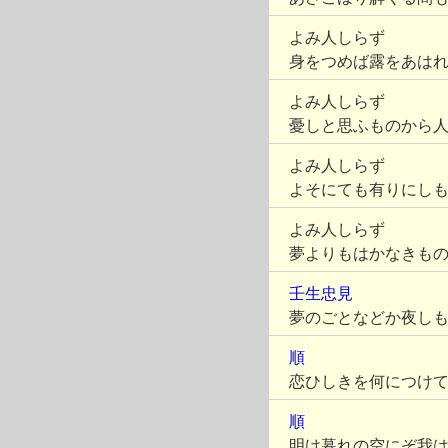
よみ人しらず
身をつめば露をあは
よみ人しらず
憂しと思ふものから
よみ人しらず
よそにても有りにし
よみ人しらず
夢よりもはかなきも
壬生忠見
夢のごとなどか夜し
順
恋ひしきを何につけ
順
明け暮れの空にぞ我