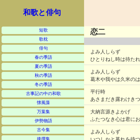
和歌と俳句
短歌
恋二
歌枕
俳句
よみ人しらず
春の季語
ひとりねし時は待た
夏の季語
よみ人しらず
秋の季語
葛木や我やは久米の
冬の季語
平行時
古事記の中の和歌
あさまだき露わけき
懐風藻
大納言源きよかげ
万葉集
ふたつなき心は君に
伊勢物語
古今集
よみ人しらず
後撰集
いつしかと暮れを待