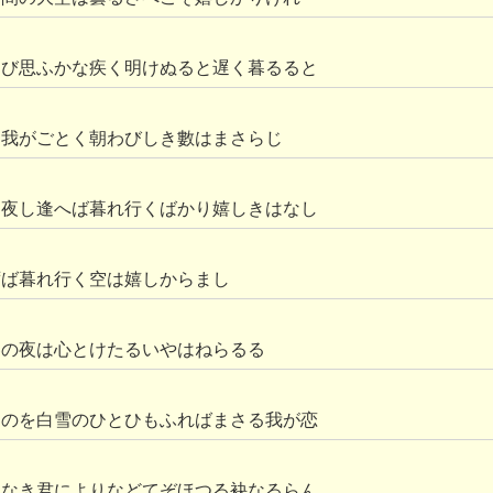
たび思ふかな疾く明けぬると遅く暮るると
も我がごとく朝わびしき數はまさらじ
に夜し逢へば暮れ行くばかり嬉しきはなし
ずば暮れ行く空は嬉しからまし
冬の夜は心とけたるいやはねらるる
ものを白雪のひとひもふればまさる我が恋
もなき君によりなどてぞほつる袂なるらん