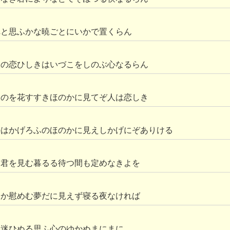
れと思ふかな暁ごとにいかで置くらん
人の恋ひしきはいづこをしのぶ心なるらん
ものを花すすきほのかに見てぞ人は恋しき
のはかげろふのほのかに見えしかげにぞありける
も君を見む暮るる待つ間も定めなきよを
てか慰めむ夢だに見えず寝る夜なければ
は迷ひぬる思ふ心のゆかぬまにまに