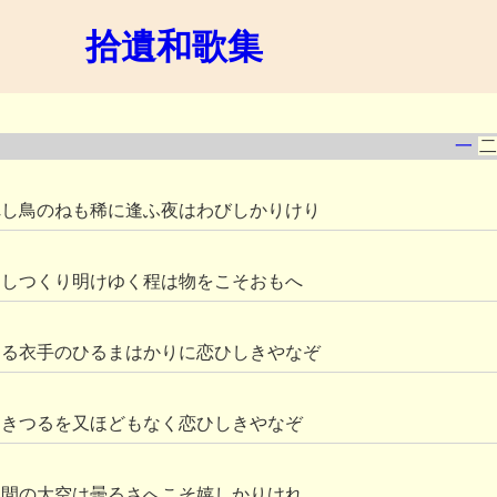
拾遺和歌集
一
二
れし鳥のねも稀に逢ふ夜はわびしかりけり
はしつくり明けゆく程は物をこそおもへ
つる衣手のひるまはかりに恋ひしきやなぞ
おきつるを又ほどもなく恋ひしきやなぞ
つ間の大空は曇るさへこそ嬉しかりけれ