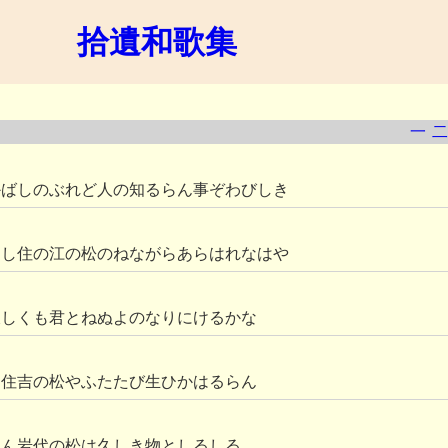
拾遺和歌集
一
二
かばしのぶれど人の知るらん事ぞわびしき
るし住の江の松のねながらあらはれなはや
久しくも君とねぬよのなりにけるかな
も住吉の松やふたたび生ひかはるらん
けん岩代の松は久しき物としるしる