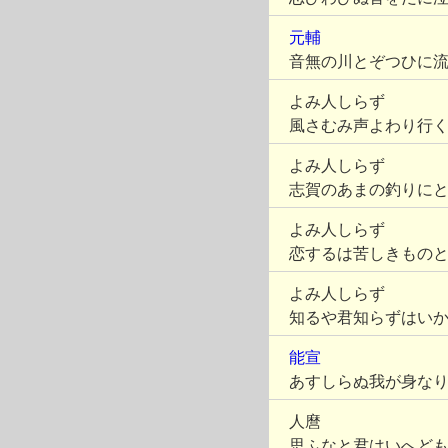
元輔
音無の川とぞつひに
よみ人しらず
風さむみ声よわり行
よみ人しらず
志賀のあまの釣りに
よみ人しらず
恋するは苦しきもの
よみ人しらず
知るや君知らずはい
能宣
あすしらぬ我が身な
人麿
思ふなと君はいへど