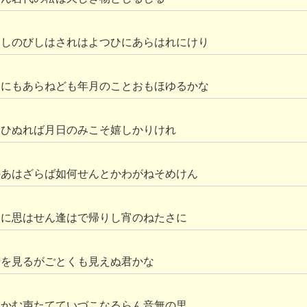
としのびしはされはよつひにあらはれにけり
さにもあらねども年月のことおもほゆるかな
逢ひぬれば月日のみこそ嬉しかりけれ
のあはざらば如何せんとかわがねそめけん
人に思はせん逢はで帰りし宵のねたさに
空を見るがごとくも見えぬ君かな
泣かむ声たてていづこなるらん音無の里