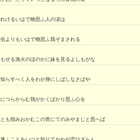
流れけるいはで物思ふ人の涙は
く虫よりもいはで物思ふ我ぞまされる
ともせる漁火のほのかに妹を見るよしもがな
と知らすべく人をわが身にしばしなさばや
かにつらからむ我がかくばかり思ふ心を
りとも怨みおかむこの世にてのみやまじと思へば
も逢ふことをいつと知りてかわが恋ひざらん