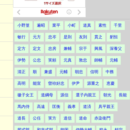
小野篁
遍昭
業平
小町
道真
素性
千里
敏行
元方
忠岑
是則
友則
貫之
躬恒
定方
定文
忠房
兼輔
宗于
興風
深養父
伊勢
公忠
実頼
元真
敦忠
師輔
元輔
清正
順
兼盛
元輔
朝忠
信明
中務
高明
能宣
曽祢好忠
伊尹
源重之
恵慶
徽子女王
道綱母
源信
選子内親王
朝光
長能
馬内侍
高遠
匡衡
義孝
道済
具平親王
道長
公任
実方
道信
道命
赤染衛門
紫式部
和泉式部
能因
伊勢大輔
範永
頼宗