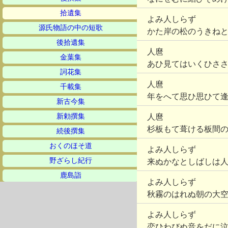
拾遺集
よみ人しらず
源氏物語の中の短歌
かた岸の松のうきね
後拾遺集
人麿
金葉集
あひ見てはいくひさ
詞花集
人麿
千載集
年をへて思ひ思ひて
新古今集
新勅撰集
人麿
杉板もて葺ける板間
続後撰集
おくのほそ道
よみ人しらず
野ざらし紀行
来ぬかなとしばしは
鹿島詣
よみ人しらず
秋霧のはれぬ朝の大
よみ人しらず
恋ひわびぬ音をだに