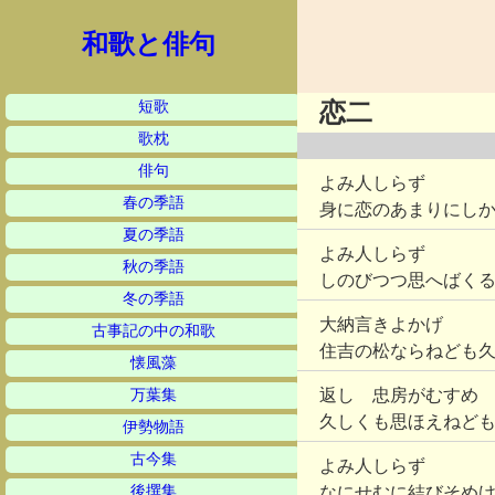
和歌と俳句
短歌
恋二
歌枕
俳句
よみ人しらず
春の季語
身に恋のあまりにし
夏の季語
よみ人しらず
秋の季語
しのびつつ思へばく
冬の季語
大納言きよかげ
古事記の中の和歌
住吉の松ならねども
懐風藻
返し 忠房がむすめ
万葉集
久しくも思ほえねど
伊勢物語
古今集
よみ人しらず
後撰集
なにせむに結びそめ