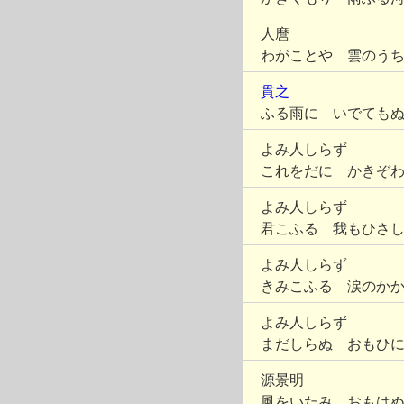
人麿
わがことや 雲のう
貫之
ふる雨に いでても
よみ人しらず
これをだに かきぞ
よみ人しらず
君こふる 我もひさ
よみ人しらず
きみこふる 涙のか
よみ人しらず
まだしらぬ おもひ
源景明
風をいたみ おもは