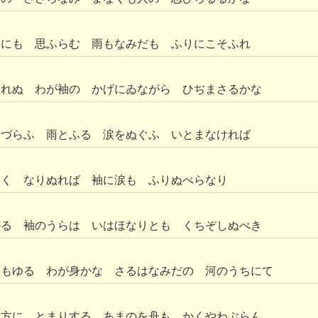
ちにも 思ふらむ 雨もなみだも ふりにこそふれ
ぬれぬ わが袖の かげにゐながら ひぢまさるかな
わづらふ 雨とふる 涙をぬぐふ いとまなければ
しく なりぬれば 袖に涙も ふりぬべらなり
かる 袖のうらは いはほなりとも くちぞしぬべき
にもゆる わが身かな さるはなみだの 河のうちにて
ぬ方に とまりする あまのを舟も かくやわぶらん