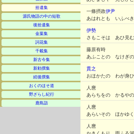
拾遺集
一條摂政
伊尹
源氏物語の中の短歌
あはれとも いふべ
後拾遺集
伊勢
金葉集
さもこそは あひ見
詞花集
藤原有時
千載集
あふことの なけぎ
新古今集
新勅撰集
貫之
おほかたの わが身
続後撰集
おくのほそ道
人麿
野ざらし紀行
あらちをの かるや
鹿島詣
人麿
あらいその ほかゆ
人麿
かきくもり 雨ふる