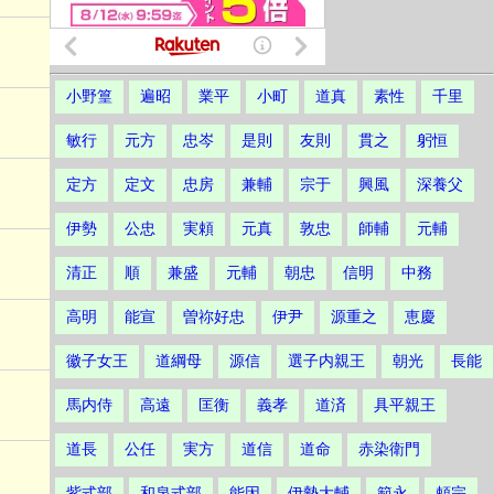
小野篁
遍昭
業平
小町
道真
素性
千里
敏行
元方
忠岑
是則
友則
貫之
躬恒
定方
定文
忠房
兼輔
宗于
興風
深養父
伊勢
公忠
実頼
元真
敦忠
師輔
元輔
清正
順
兼盛
元輔
朝忠
信明
中務
高明
能宣
曽祢好忠
伊尹
源重之
恵慶
徽子女王
道綱母
源信
選子内親王
朝光
長能
馬内侍
高遠
匡衡
義孝
道済
具平親王
道長
公任
実方
道信
道命
赤染衛門
紫式部
和泉式部
能因
伊勢大輔
範永
頼宗