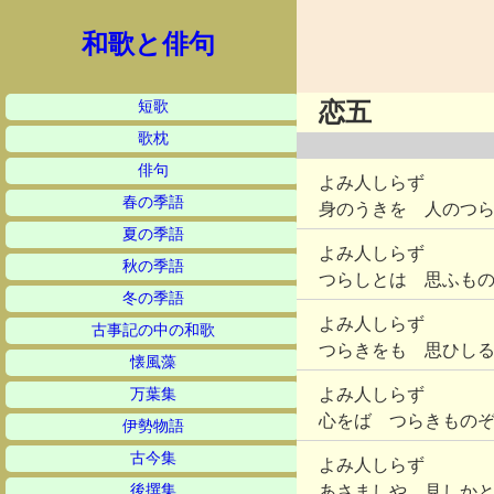
和歌と俳句
短歌
恋五
歌枕
俳句
よみ人しらず
春の季語
身のうきを 人のつ
夏の季語
よみ人しらず
秋の季語
つらしとは 思ふも
冬の季語
よみ人しらず
古事記の中の和歌
つらきをも 思ひし
懐風藻
よみ人しらず
万葉集
心をば つらきもの
伊勢物語
古今集
よみ人しらず
後撰集
あさましや 見しか