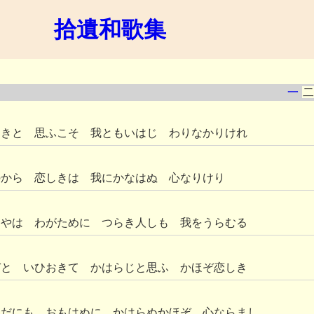
拾遺和歌集
一
二
らきと 思ふこそ 我ともいはじ わりなかりけれ
のから 恋しきは 我にかなはぬ 心なりけり
るやは わがために つらき人しも 我をうらむる
ぞと いひおきて かはらじと思ふ かほぞ恋しき
とだにも おもはぬに かはらぬかほぞ 心ならまし