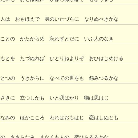
き人は おもほえで 身のいたづらに なりぬべきかな
むことの かたからめ 忘れずとだに いふ人のなき
のもとを たづぬれば ひとりねよりぞ おひはじめける
ひとつの うきからに なべての世をも 怨みつるかな
のさきに 立つしかも いと我ばかり 物は思はじ
くなみの ほかこころ われはおもはじ 恋はしぬとも
河の ささらなみ まなくも人の 恋ひらるるかな