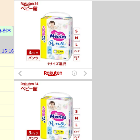
き樹木
15
16