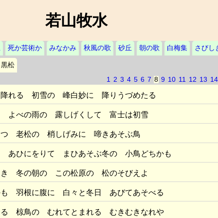
若山牧水
上
死か芸術か
みなかみ
秋風の歌
砂丘
朝の歌
白梅集
さびし
黒松
1
2
3
4
5
6
7
8
9
10
11
12
13
14
に降れる 初雪の 峰白妙に 降りうづめたる
る よべの雨の 露しげくして 富士は初雪
つつ 老松の 梢しげみに 啼きあそぶ鳥
す あひにをりて まひあそぶ冬の 小鳥どちかも
けき 冬の朝の この松原の 松のそびえよ
かも 羽根に腹に 白々と冬日 あびてあそべる
たる 椋鳥の むれてとまれる むきむきなれや