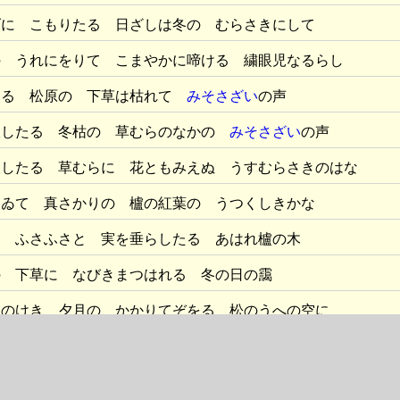
げに こもりたる 日ざしは冬の むらさきにして
の うれにをりて こまやかに啼ける 繍眼児なるらし
たる 松原の 下草は枯れて
みそさざい
の声
伏したる 冬枯の 草むらのなかの
みそさざい
の声
伏したる 草むらに 花ともみえぬ うすむらさきのはな
てゐて 真さかりの 櫨の紅葉の うつくしきかな
に ふさふさと 実を垂らしたる あはれ櫨の木
の 下草に なびきまつはれる 冬の日の靄
ほのけき 夕月の かかりてぞをる 松のうへの空に
みち 道ばたに なびき伏したる 冬草の色
みぢに おきわたし いま静かなる 朝霜の原