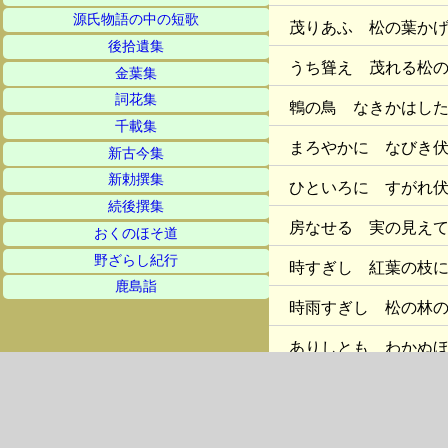
源氏物語の中の短歌
茂りあふ 松の葉か
後拾遺集
うち聳え 茂れる松
金葉集
詞花集
鵯の鳥 なきかはし
千載集
まろやかに なびき
新古今集
新勅撰集
ひといろに すがれ
続後撰集
房なせる 実の見え
おくのほそ道
野ざらし紀行
時すぎし 紅葉の枝
鹿島詣
時雨すぎし 松の林
ありしとも わかぬ
松原の なかのほそ
木々の葉に 草のも