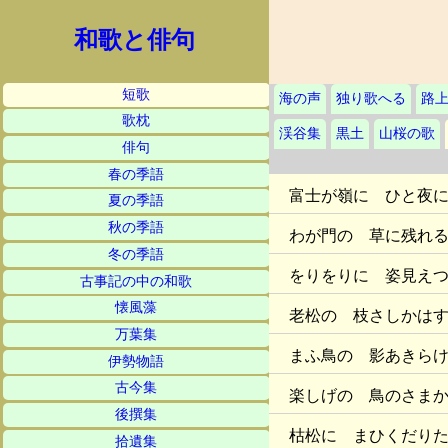
和歌と俳句
短歌
海の声
独り歌へる
路
歌枕
渓谷集
黒土
山桜の歌
俳句
春の季語
富士が嶺に ひと夜
夏の季語
秋の季語
わが門の 草に残れ
冬の季語
をりをりに 姿見え
古事記の中の和歌
懐風藻
老松の 枝さしかは
万葉集
まふ鳥の 影あきら
伊勢物語
古今集
楽しげの 鳥のさま
後撰集
枯松に まひくだり
拾遺集