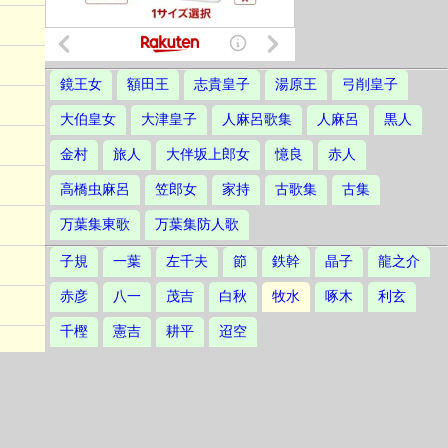
鏡王女
額田王
志貴皇子
湯原王
弓削皇子
大伯皇女
大津皇子
人麻呂歌集
人麻呂
黒人
金村
旅人
大伴坂上郎女
憶良
赤人
高橋虫麻呂
笠郎女
家持
古歌集
古集
万葉集東歌
万葉集防人歌
子規
一葉
左千夫
節
鉄幹
晶子
龍之介
赤彦
八一
茂吉
白秋
牧水
啄木
利玄
千樫
憲吉
耕平
迢空