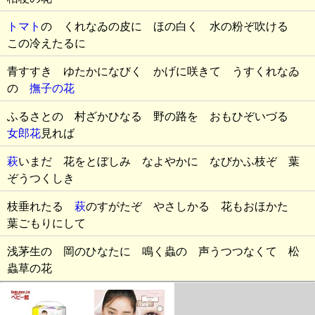
トマト
の くれなゐの皮に ほの白く 水の粉ぞ吹ける
この冷えたるに
青すすき ゆたかになびく かげに咲きて うすくれなゐ
の
撫子の花
ふるさとの 村ざかひなる 野の路を おもひぞいづる
女郎花
見れば
萩
いまだ 花をとぼしみ なよやかに なびかふ枝ぞ 葉
ぞうつくしき
枝垂れたる
萩
のすがたぞ やさしかる 花もおほかた
葉ごもりにして
浅茅生の 岡のひなたに 鳴く蟲の 声うつつなくて 松
蟲草の花