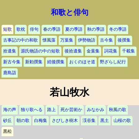
和歌と俳句
短歌
歌枕
俳句
春の季語
夏の季語
秋の季語
冬の季語
古事記の中の和歌
懐風藻
万葉集
伊勢物語
古今集
後撰集
拾遺集
源氏物語の中の短歌
後拾遺集
金葉集
詞花集
千載集
新古今集
新勅撰集
続後撰集
おくのほそ道
野ざらし紀行
鹿島詣
若山牧水
海の声
独り歌へる
路上
死か芸術か
みなかみ
秋風の歌
砂丘
朝の歌
白梅集
さびしき樹木
渓谷集
黒土
山桜の歌
黒松