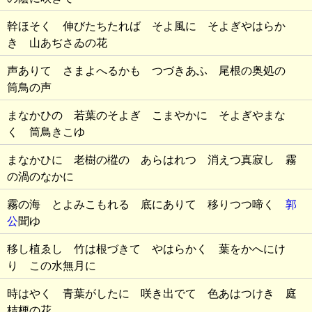
幹ほそく 伸びたちたれば そよ風に そよぎやはらか
き 山あぢさゐの花
声ありて さまよへるかも つづきあふ 尾根の奥処の
筒鳥の声
まなかひの 若葉のそよぎ こまやかに そよぎやまな
く 筒鳥きこゆ
まなかひに 老樹の樅の あらはれつ 消えつ真寂し 霧
の渦のなかに
霧の海 とよみこもれる 底にありて 移りつつ啼く
郭
公
聞ゆ
移し植ゑし 竹は根づきて やはらかく 葉をかへにけ
り この水無月に
時はやく 青葉がしたに 咲き出でて 色あはつけき 庭
桔梗の花