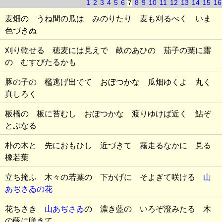
1
2
3
4
5
6
7
8
9
10
11
12
13
14
15
16
麦畑の うね間の瓜は みのりたり 麦も刈るべく いま
色づきぬ
刈り乾せる 穂麦には見えで 畝のあひの 茄子の葉に露
の むすびたるかも
豚の子の 檻逃げ出でて おぼつかな 瓜畑ゆくよ 丸く
真しろく
板橋の 板に苔むし おぼつかな 渡りゆけば近く 鮎ぞ
とぶなる
朴の木と 先におもひし 近づきて 霧走るなかに 見る
橡若葉
立ち掩ふ 木々の若葉の 下かげに そよぎて咲ける
山
あぢさゐの花
花ちさき
山あぢさゐ
の 濃き藍の いろぞ澄みたる 木
の蔭に咲きて