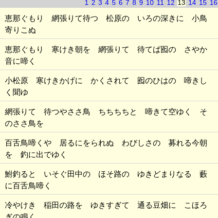
1
2
3
4
5
6
7
8
9
10
11
12
13
14
15
16
恵那ぐもり 網張りて待つ 松原の いろの深きに 小鳥
寄りこぬ
恵那ぐもり 寒けき朝を 網張りて 待てば囮の さやか
音に啼く
小松原 寒けきかげに かくされて 囮のひはの 啼きし
く聞ゆ
網張りて 待つやささ鳥 ちちちちと 啼きて空ゆく そ
のささ鳥を
百舌鳥啼くや 居るにをられぬ わびしさの 募れる今朝
を 釣に出でゆく
鮒釣ると いそぐ田中の ほそ路の ゆきどまりなる 藪
に百舌鳥啼く
冷やけき 稲田の路を ゆきすぎて 通る豆畑に こほろ
ぎの鳴く