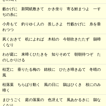
藪かげに 新聞紙敷きて かき坐り 寄る鮒まつよ 一す
ぢの糸に
小舟もて 釣りゆく人の 羨しさよ 竹藪かげに 糸を垂
れつつ
夙くおきて 机によれば 木枯の 今朝吹きたたず 鶲啼
くなり
わが庭に 来啼くひたきを 知りそめて 朝朝待つぞ た
のしかりける
枯芝に 垂りたる梅の 錆枝に ひたき啼きゐて 冬晴の
風
枯落葉 ちらばり動く 風の日に 鶲はひくき 枝にのみ
啼く
まひうごく 庭の落葉の 色冴えて 風あかるきに 鶲な
くなり