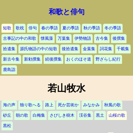
和歌と俳句
短歌
歌枕
俳句
春の季語
夏の季語
秋の季語
冬の季語
古事記の中の和歌
懐風藻
万葉集
伊勢物語
古今集
後撰集
拾遺集
源氏物語の中の短歌
後拾遺集
金葉集
詞花集
千載集
新古今集
新勅撰集
続後撰集
おくのほそ道
野ざらし紀行
鹿島詣
若山牧水
海の声
独り歌へる
路上
死か芸術か
みなかみ
秋風の歌
砂丘
朝の歌
白梅集
さびしき樹木
渓谷集
黒土
山桜の歌
黒松