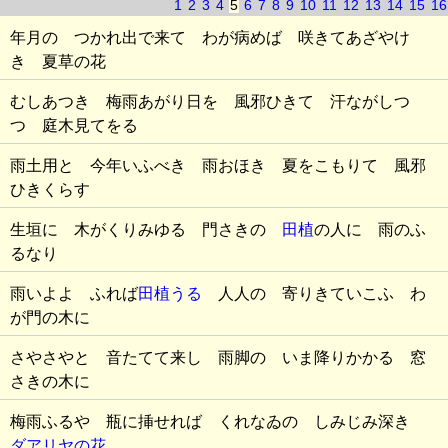
1
2
3
4
5
6
7
8
9
10
11
12
13
14
15
16
年月の つかれ出で来て わが病めば 咲きてあざやけ
き 夏草の花
むしあつき 梅雨あがり日を 風邪ひきて 汗ながしつ
つ 庭木見てをる
雨土用と 今年いふべき 雨おほき 夏をこもりて 風邪
ひきくらす
生垣に 木がくりみゆる 門さきの
田植
の人に 雨のふ
るなり
雨いよよ ふれば
田植うる
人人の 寄りきていこふ わ
が門の木に
さやさやと 音たてて来し 雨脚の いま降りかかる 窓
さきの木に
梅雨ふるや 瓶に挿せれば くれなゐの しみじみ深き
ダアリヤの花