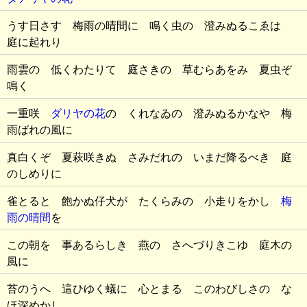
うす日さす 梅雨の晴間に 鳴く虫の 澄みぬるこゑは
庭に起れり
雨雲の 低くわたりて 庭さきの 草むらあをみ 夏虫ぞ
鳴く
一重咲
ダリヤの花
の くれなゐの 澄みぬるかなや 梅
雨ばれの風に
真白くぞ 夏萩咲きぬ さみだれの いまだ降るべき 庭
のしめりに
雀とると 飽かぬ仔犬が たくらみの 小走りをかし
梅
雨の晴間
を
この朝を 事あるらしき 燕の さへづりきこゆ 庭木の
風に
苔のうへ 這ひゆく蟻に 心とまる このわびしさの な
ほ深めかし