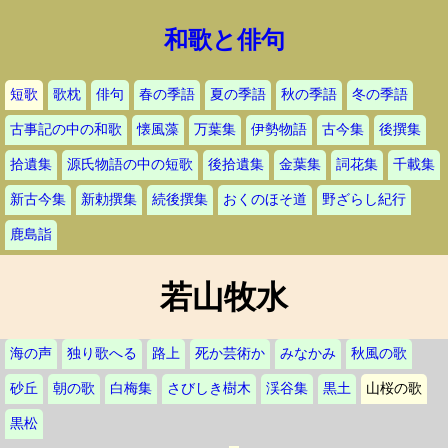
和歌と俳句
短歌
歌枕
俳句
春の季語
夏の季語
秋の季語
冬の季語
古事記の中の和歌
懐風藻
万葉集
伊勢物語
古今集
後撰集
拾遺集
源氏物語の中の短歌
後拾遺集
金葉集
詞花集
千載集
新古今集
新勅撰集
続後撰集
おくのほそ道
野ざらし紀行
鹿島詣
若山牧水
海の声
独り歌へる
路上
死か芸術か
みなかみ
秋風の歌
砂丘
朝の歌
白梅集
さびしき樹木
渓谷集
黒土
山桜の歌
黒松