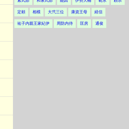
紫式部
和泉式部
能因
伊勢大輔
範永
頼宗
定頼
相模
大弐三位
康資王母
経信
祐子内親王家紀伊
周防内侍
匡房
通俊