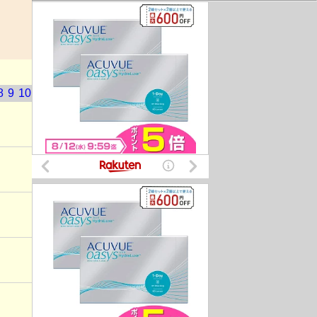
8
9
10