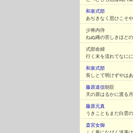
和泉式部
あぢきなく思ひこそ
少将内侍
ねぬ縄の苦しきほど
式部命婦
行く末を流れてなに
和泉式部
長しとて明けずやは
藤原道信
朝臣
天の原はるかに渡る
藤原元真
うきこともまだ白雲
斎宮女御
ふく風になびく浅茅