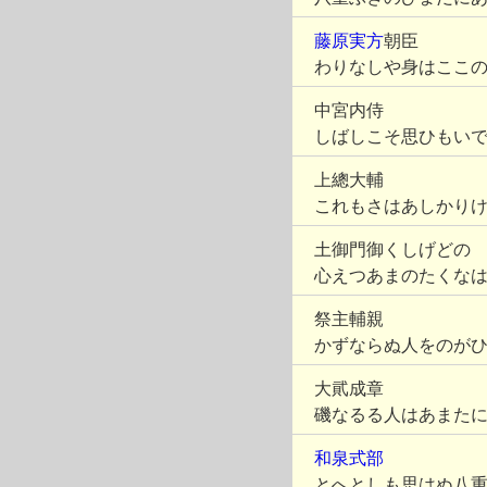
藤原実方
朝臣
わりなしや身はここ
中宮内侍
しばしこそ思ひもい
上總大輔
これもさはあしかり
土御門御くしげどの
心えつあまのたくな
祭主輔親
かずならぬ人をのが
大貮成章
磯なるる人はあまた
和泉式部
とへとしも思はぬ八