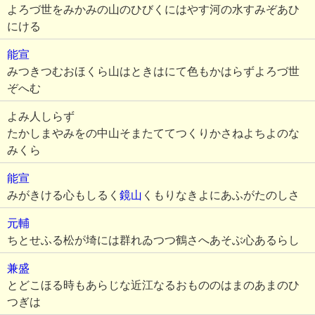
よろづ世をみかみの山のひびくにはやす河の水すみぞあひ
にける
能宣
みつきつむおほくら山はときはにて色もかはらずよろづ世
ぞへむ
よみ人しらず
たかしまやみをの中山そまたててつくりかさねよちよのな
みくら
能宣
みがきける心もしるく
鏡山
くもりなきよにあふがたのしさ
元輔
ちとせふる松が埼には群れゐつつ鶴さへあそぶ心あるらし
兼盛
とどこほる時もあらじな近江なるおもののはまのあまのひ
つぎは