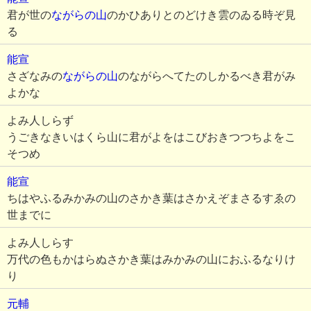
君が世の
ながらの山
のかひありとのどけき雲のゐる時ぞ見
る
能宣
さざなみの
ながらの山
のながらへてたのしかるべき君がみ
よかな
よみ人しらず
うごきなきいはくら山に君がよをはこびおきつつちよをこ
そつめ
能宣
ちはやふるみかみの山のさかき葉はさかえぞまさるすゑの
世までに
よみ人しらす
万代の色もかはらぬさかき葉はみかみの山におふるなりけ
り
元輔