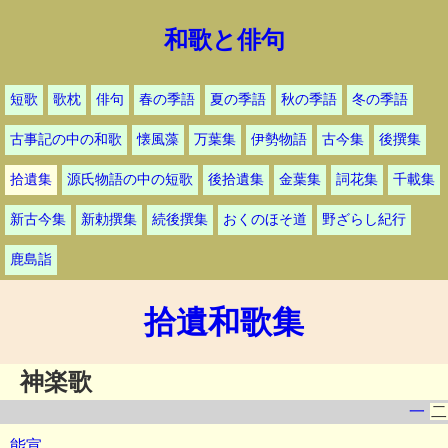
和歌と俳句
短歌
歌枕
俳句
春の季語
夏の季語
秋の季語
冬の季語
古事記の中の和歌
懐風藻
万葉集
伊勢物語
古今集
後撰集
拾遺集
源氏物語の中の短歌
後拾遺集
金葉集
詞花集
千載集
新古今集
新勅撰集
続後撰集
おくのほそ道
野ざらし紀行
鹿島詣
拾遺和歌集
神楽歌
一
二
能宣