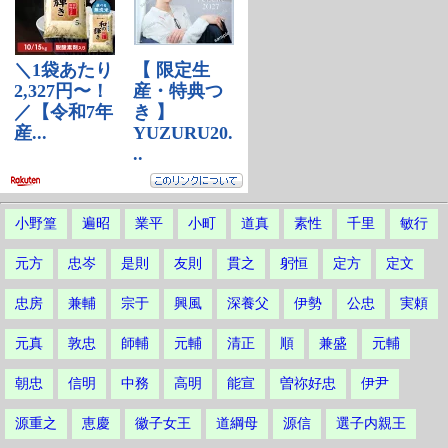
小野篁
遍昭
業平
小町
道真
素性
千里
敏行
元方
忠岑
是則
友則
貫之
躬恒
定方
定文
忠房
兼輔
宗于
興風
深養父
伊勢
公忠
実頼
元真
敦忠
師輔
元輔
清正
順
兼盛
元輔
朝忠
信明
中務
高明
能宣
曽祢好忠
伊尹
源重之
恵慶
徽子女王
道綱母
源信
選子内親王