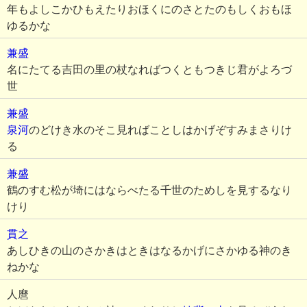
年もよしこかひもえたりおほくにのさとたのもしくおもほ
ゆるかな
兼盛
名にたてる吉田の里の杖なればつくともつきじ君がよろづ
世
兼盛
泉河
のどけき水のそこ見ればことしはかげぞすみまさりけ
る
兼盛
鶴のすむ松が埼にはならべたる千世のためしを見するなり
けり
貫之
あしひきの山のさかきはときはなるかげにさかゆる神のき
ねかな
人麿