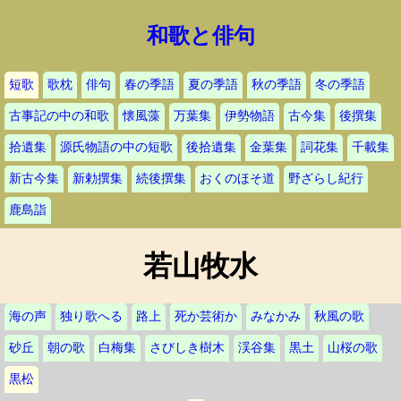
和歌と俳句
短歌
歌枕
俳句
春の季語
夏の季語
秋の季語
冬の季語
古事記の中の和歌
懐風藻
万葉集
伊勢物語
古今集
後撰集
拾遺集
源氏物語の中の短歌
後拾遺集
金葉集
詞花集
千載集
新古今集
新勅撰集
続後撰集
おくのほそ道
野ざらし紀行
鹿島詣
若山牧水
海の声
独り歌へる
路上
死か芸術か
みなかみ
秋風の歌
砂丘
朝の歌
白梅集
さびしき樹木
渓谷集
黒土
山桜の歌
黒松