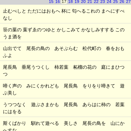
15
16
17
18
19
20
21
22
23
24
25
26
27
止むべしと ただにはおもへ 杯に 匂へるこれの まへにすべ
なし
笹の葉の 葉ずゑのつゆと かしこみて かなしみすする この
うま酒を
山出でて 尾長の鳥の あそぶらむ 松代町の 春をおも
ふよ
尾長鳥 垂尾うつくし 柿若葉 柘榴の花の 庭にまひつ
つ
啼く声の みにくかれども 尾長鳥 をりをり啼きて 遊
ぶ美し
うつつなく 遊ぶさまかも 尾長鳥 あらはに柿の 若葉
にはをる
斯くばかり 馴れて遊べる 美しさ 尾長の鳥を 山にか
へすな