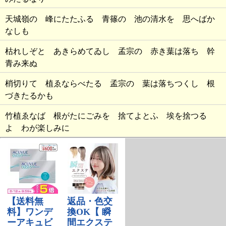
天城嶺の 峰にたたふる 青篠の 池の清水を 思へばか
なしも
枯れしぞと あきらめてゐし 孟宗の 赤き葉は落ち 幹
青み来ぬ
梢切りて 植ゑならべたる 孟宗の 葉は落ちつくし 根
づきたるかも
竹植ゑなば 根がたにごみを 捨てよとふ 埃を捨つる
よ わが楽しみに