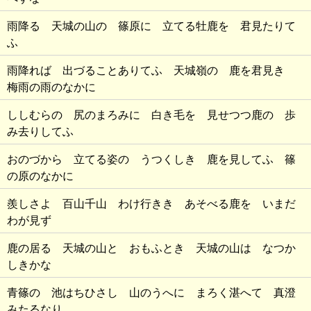
雨降る 天城の山の 篠原に 立てる牡鹿を 君見たりて
ふ
雨降れば 出づることありてふ 天城嶺の 鹿を君見き
梅雨の雨のなかに
ししむらの 尻のまろみに 白き毛を 見せつつ鹿の 歩
み去りしてふ
おのづから 立てる姿の うつくしき 鹿を見してふ 篠
の原のなかに
羨しさよ 百山千山 わけ行きき あそべる鹿を いまだ
わが見ず
鹿の居る 天城の山と おもふとき 天城の山は なつか
しきかな
青篠の 池はちひさし 山のうへに まろく湛へて 真澄
みたるなり