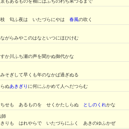
すゑもあるものを袖にはふちの朽ち果つるまで
が枝 匂ふ夜は いたづらにやは
春風
の吹く
色ながらみやこのはなといつにほひけむ
あすか川ふち瀬の声を聞かぬ御代かな
にみそぎして早くも年のなかば過ぎぬる
知らぬ
あきぎり
に何にふかめて人へだつらむ
ふちせも あるものを せくかたしらぬ
としのくれ
かな
法師
のきりも はれやらで いたづらにふく あきのゆふかぜ