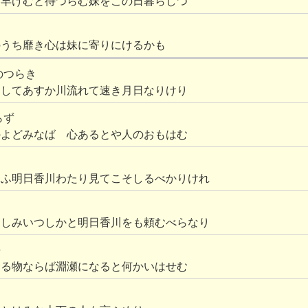
に早けむと待つらむ妹をこの日暮らしつ
のうち靡き心は妹に寄りにけるかも
のつらき
らしてあすか川流れて速き月日なりけり
らず
のよどみなば 心あるとや人のおもはむ
てふ明日香川わたり見てこそしるべかりけれ
はしみいつしかと明日香川をも頼むべらなり
平
むる物ならば淵瀬になると何かいはせむ