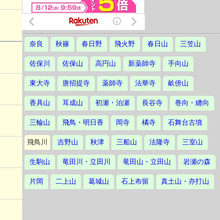
奈良
秋篠
春日野
飛火野
春日山
三笠山
佐保川
佐保山
高円山
新薬師寺
手向山
東大寺
唐招提寺
薬師寺
法華寺
畝傍山
香具山
耳成山
初瀬・泊瀬
長谷寺
巻向・纏向
三輪山
飛鳥・明日香
岡寺
橘寺
石舞台古墳
飛鳥川
吉野山
秋津
三船山
法隆寺
三室山
生駒山
竜田川・立田川
竜田山・立田山
岩瀬の森
片岡
二上山
葛城山
石上布留
真土山・亦打山