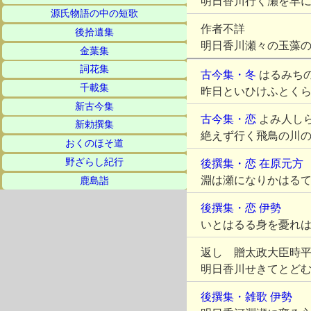
明日香川行く瀬を早
源氏物語の中の短歌
作者不詳
後拾遺集
明日香川瀬々の玉藻
金葉集
詞花集
古今集・冬
はるみち
千載集
昨日といひけふとく
新古今集
古今集・恋
よみ人し
新勅撰集
絶えず行く飛鳥の川
おくのほそ道
野ざらし紀行
後撰集・恋
在原元方
淵は瀬になりかはる
鹿島詣
後撰集・恋
伊勢
いとはるる身を憂れ
返し 贈太政大臣時
明日香川せきてとど
後撰集・雑歌
伊勢