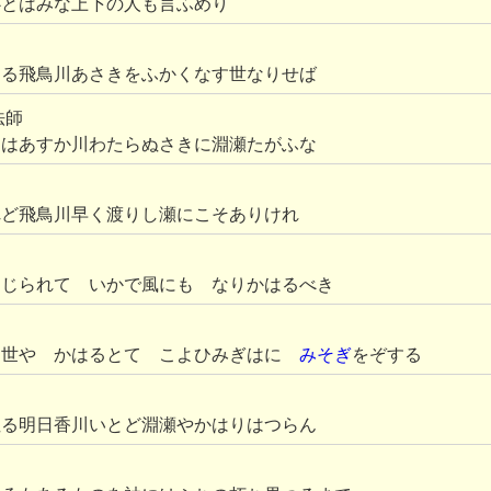
心とはみな上下の人も言ふめり
ける飛鳥川あさきをふかくなす世なりせば
法師
とはあすか川わたらぬさきに淵瀬たがふな
れど飛鳥川早く渡りし瀬にこそありけれ
閉じられて いかで風にも なりかはるべき
き世や かはるとて こよひみぎはに
みそぎ
をぞする
ぬる明日香川いとど淵瀬やかはりはつらん