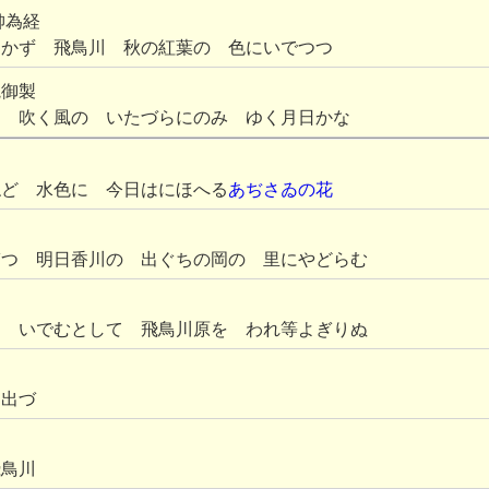
帥為経
わかず 飛鳥川 秋の紅葉の 色にいでつつ
院御製
に 吹く風の いたづらにのみ ゆく月日かな
ねど 水色に 今日はにほへる
あぢさゐの花
ぎつ 明日香川の 出ぐちの岡の 里にやどらむ
に いでむとして 飛鳥川原を われ等よぎりぬ
を出づ
飛鳥川