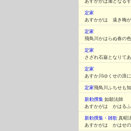
あすかがは瀬となる
定家
あすかがは 遠き梅
定家
飛鳥川かはらぬ春の
定家
さざれ石巌となりて
定家
あすか川ゆくせの浪
定家
飛鳥川ふちせも
新勅撰集
如願法師
あすかがは かはる
新勅撰集・雑歌
真昭
あすかがは かはせ