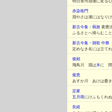
明日香河淵瀬に変る
赤染衛門
淵やさは瀬にはなり
新古今集・羇旅
素覺
ふるさとへ帰らむこ
新古今集・雑歌
中務
定めなき名には立て
俊頼
飛鳥川 淵は
氷
に 
俊恵
あすか川 あけは憂
定家
五月雨
にけふもくれ
良経