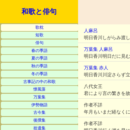
和歌と俳句
歌枕
人麻呂
短歌
明日香川しがらみ渡
俳句
万葉集
人麻呂
春の季語
明日香川明日だに見
夏の季語
秋の季語
万葉集
赤人
冬の季語
明日香川川淀さらず
古事記の中の和歌
八代女王
懐風藻
君により言の繁きを
万葉集
作者不詳
伊勢物語
年月もいまだ経なく
古今集
後撰集
作者不詳
拾遺集