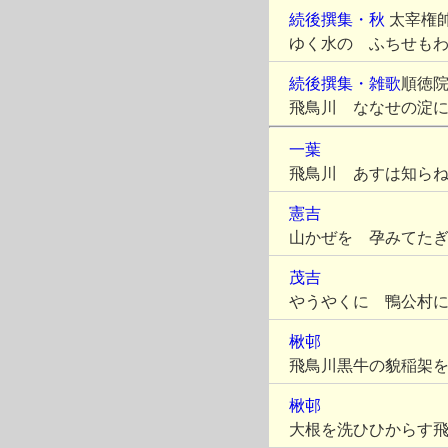
続後撰集・秋
太宰権
ゆく水の ふちせも
続後撰集・雑歌
順徳
飛鳥川 ななせの淀
一葉
飛鳥川 あすは知ら
憲吉
山かぜを 孕みてた
茂吉
やうやくに 鴨公村
楸邨
飛鳥川黒牛の貌稲架
楸邨
大根を洗ひひからす