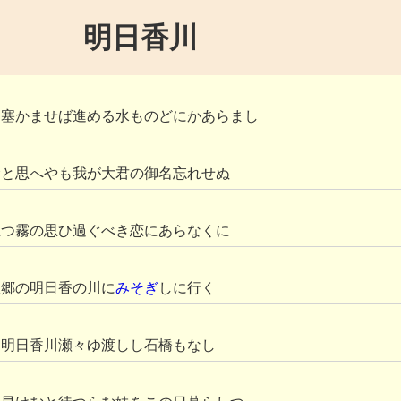
明日香川
し塞かませば進める水ものどにかあらまし
むと思へやも我が大君の御名忘れせぬ
立つ霧の思ひ過ぐべき恋にあらなくに
故郷の明日香の川に
みそぎ
しに行く
に明日香川瀬々ゆ渡しし石橋もなし