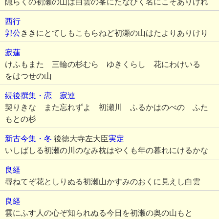
隠らくの初瀬の山は白雲の峯にたなびく名にこそありけれ
西行
郭公
ききにとてしもこもらねど初瀬の山はたよりありけり
寂蓮
けふもまた 三輪の杉むら ゆきくらし 花にわけいる
をはつせの山
続後撰集・恋
寂連
契りきな また忘れずよ 初瀬川 ふるかはのべの ふた
もとの杉
新古今集・冬
後徳大寺左大臣
実定
いしばしる初瀬の川のなみ枕はやくも年の暮れにけるかな
良経
尋ねてぞ花としりぬる初瀬山かすみのおくに見えし白雲
良経
雲にふす人の心ぞ知られぬる今日を初瀬の奥の山もと