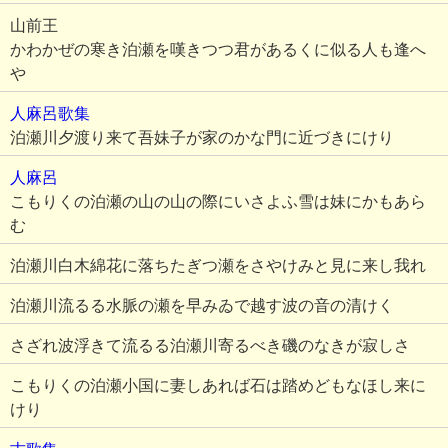
山前王
かわかぜの寒き泊瀬を嘆きつつ君があるくに似る人も逢へ
や
人麻呂歌集
泊瀬川夕渡り来て吾妹子が家のかな門に近づきにけり
人麻呂
こもりくの泊瀬の山の山の際にいさよふ雪は妹にかもあら
む
泊瀬川白木綿花に落ちたぎつ瀬をさやけみと見に来し我れ
泊瀬川流るる水脈の瀬を早みゐで越す波の音の清けく
さざれ波浮きて流るる泊瀬川寄るべき磯のなきが寂しさ
こもりくの泊瀬小国に妻しあれば石は踏めどもなほし来に
けり