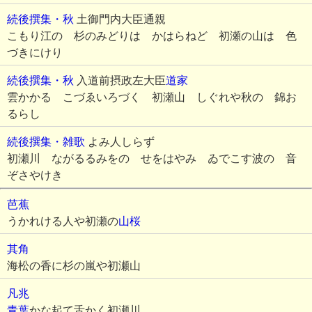
続後撰集・秋
土御門内大臣通親
こもり江の 杉のみどりは かはらねど 初瀬の山は 色
づきにけり
続後撰集・秋
入道前摂政左大臣
道家
雲かかる こづゑいろづく 初瀬山 しぐれや秋の 錦お
るらし
続後撰集・雑歌
よみ人しらず
初瀬川 ながるるみをの せをはやみ ゐでこす波の 音
ぞさやけき
芭蕉
うかれける人や初瀬の
山桜
其角
海松の香に杉の嵐や初瀬山
凡兆
青葉
かな起て舌かく初瀬川