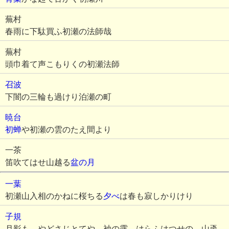
蕪村
春雨に下駄買ふ初瀬の法師哉
蕪村
頭巾着て声こもりくの初瀬法師
召波
下闇の三輪も過けり泊瀬の町
暁台
初蝉
や初瀬の雲のたえ間より
一茶
笛吹てはせ山越る
盆の月
一葉
初瀬山入相のかねに桜ちる
夕べ
は春も寂しかりけり
子規
月影も やどさじとてや 袖の露 はらふはつせの 山颪