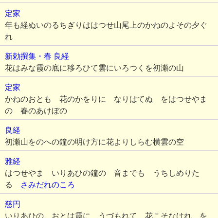
定家
年も経ぬいのるちぎりははつせ山尾上のかねのよその夕ぐ
れ
新勅撰集・春
良経
花はみな霞の底に移ろひて雲にいろつくを初瀬の山
定家
かねのおとも 花のかをりに なりはてぬ をはつせやま
の 春のあけぼの
良経
初瀬山をのへの鐘の明け方に花よりしらむ横雲の空
雅経
はつせやま いりあひの鐘の 音までも うちしめりた
る
さみだれのころ
慈円
いりあひの おとは霞に うづもれて 花こそなけれ を