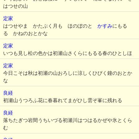
はつせの山
定家
はつせやま かたぶく月も ほのぼのと
かすみ
にもる
る かねのおとかな
定家
いつも見し松の色かは初瀬山さくらにもるる春のひとしほ
定家
今日こそは秋は初瀬の山おろしに涼しくひびく鐘のおとか
な
良経
初瀬山うつろふ花に春暮れてまがひし雲ぞ峯に残れる
良経
落ちたぎつ岩間うちいづる初瀬川はつはるかぜや氷とくら
む