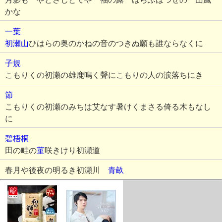
かな
一葉
初瀬山
ひはらの奥のかねの音のつきぬ願も誰ならなくに
子規
こもりくの初瀬の雄鹿鳴く聲にこもりの人の涙落ちにき
節
こもりくの初瀬のみちは艾なす暑けくまさる倚る木もなし
に
碧梧桐
田の畦の
菫
咲きけり初瀬道
春月や後夜の明るき初瀬川
青畝