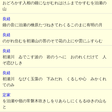
おどろかす入相の鐘にながむれはけふまでかすむを泊瀬の
山
良経
鐘の音に泊瀬の檜原たづねきてわくるこのまに有明の月
良経
のがれ住むを初瀬山の苔のそで花の上にや雲にふすらむ
良経
初瀬川 ゐでこす波の 岩のうへに おのれくだけて 人
ぞ恋ひしき
良経
初瀬川 なびく玉藻の 下みだれ くるしや心 みかくれ
てのみ
定家
を泊瀬や嶺の常磐木吹きしをりあらしにくもるゆきの山も
と