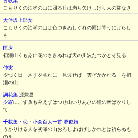
古歌集
こもりくの泊瀬の山に照る月は満ち欠けしけり人の常なき
大伴坂上郎女
こもりくの泊瀬の山は色づきぬしぐれの雨は降りにけらし
も
匡房
初瀬山くもゐに花のさきぬれば天の川波たつかとぞ見る
仲実
夕づく日 さす夕暮れに 見渡せば 雲ぞかかれる を初
瀬の山
詞花集
源兼昌
夕霧
にこずゑもみえずはつせ山いりあひの鐘の音ばかりし
て
千載集・恋
・
小倉百人一首
源俊頼
うかりける人を初瀬の山おろしよはげしかれとは祈らぬも
のを