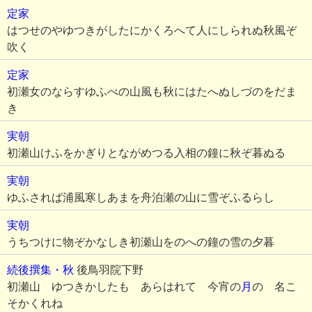
定家
はつせのやゆつきがしたにかくろへて人にしられぬ秋風ぞ
吹く
定家
初瀬女のならすゆふべの山風も秋にはたへぬしづのをだま
き
実朝
初瀬山けふをかぎりとながめつる入相の鐘に秋ぞ暮ぬる
実朝
ゆふされば浦風寒しあまを舟泊瀬の山に雪ぞふるらし
実朝
うちつけに物ぞかなしき初瀬山をのへの鐘の雪の夕暮
続後撰集・秋
後鳥羽院下野
初瀬山 ゆつきかしたも あらはれて 今宵の
月
の 名こ
そかくれね