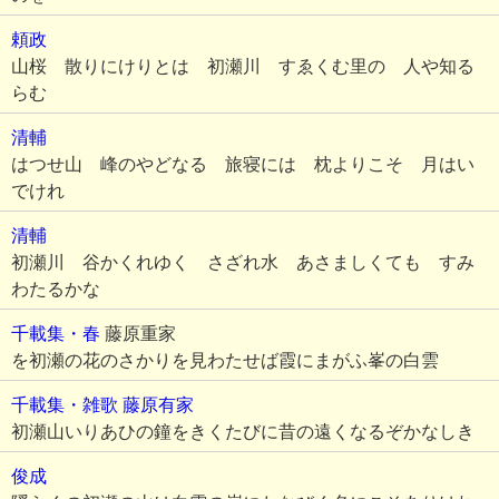
頼政
山桜 散りにけりとは 初瀬川 すゑくむ里の 人や知る
らむ
清輔
はつせ山 峰のやどなる 旅寝には 枕よりこそ 月はい
でけれ
清輔
初瀬川 谷かくれゆく さざれ水 あさましくても すみ
わたるかな
千載集・春
藤原重家
を初瀬の花のさかりを見わたせば霞にまがふ峯の白雲
千載集・雑歌
藤原有家
初瀬山いりあひの鐘をきくたびに昔の遠くなるぞかなしき
俊成