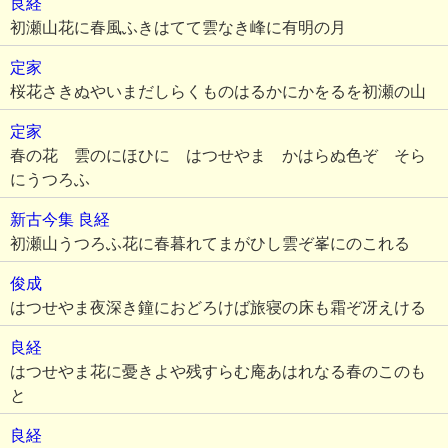
良経
初瀬山花に春風ふきはてて雲なき峰に有明の月
定家
桜花さきぬやいまだしらくものはるかにかをるを初瀬の山
定家
春の花 雲のにほひに はつせやま かはらぬ色ぞ そら
にうつろふ
新古今集
良経
初瀬山うつろふ花に春暮れてまがひし雲ぞ峯にのこれる
俊成
はつせやま夜深き鐘におどろけば旅寝の床も霜ぞ冴えける
良経
はつせやま花に憂きよや残すらむ庵あはれなる春のこのも
と
良経