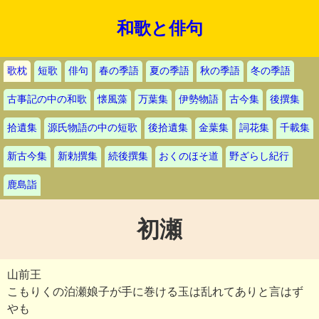
和歌と俳句
歌枕
短歌
俳句
春の季語
夏の季語
秋の季語
冬の季語
古事記の中の和歌
懐風藻
万葉集
伊勢物語
古今集
後撰集
拾遺集
源氏物語の中の短歌
後拾遺集
金葉集
詞花集
千載集
新古今集
新勅撰集
続後撰集
おくのほそ道
野ざらし紀行
鹿島詣
初瀬
山前王
こもりくの泊瀬娘子が手に巻ける玉は乱れてありと言はず
やも