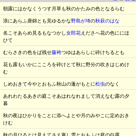
朝露にはかなくうつす月草も秋のかたみの色となるらむ
浪にあらふ唐錦とも見ゆるかな
野島が埼
の
秋萩のはな
名こそあらめ見るもなつかし
女郎花
えださへ花の色ににほ
ひて
むらさきの色をば残せ
藤袴
つゆはあらしに砕けちるとも
花も露もいかにこころを砕けとて秋に野分の吹きはじめけ
む
しめおきて今やとおもふ秋山の蓬がもとに
松虫
のなく
あれわたるあきの庭こそあはれなれまして消えなむ露の夕
暮
秋の夜はひかりをことに添へよとや月のみやこに定めおき
けむ
秋の月ひるとは見えてさえ寒し雪とおもふは庭の白露