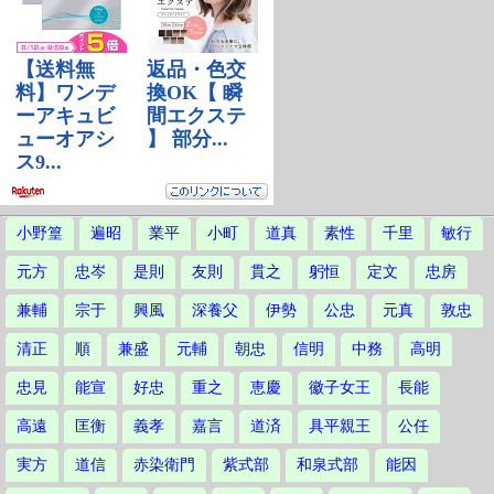
小野篁
遍昭
業平
小町
道真
素性
千里
敏行
元方
忠岑
是則
友則
貫之
躬恒
定文
忠房
兼輔
宗于
興風
深養父
伊勢
公忠
元真
敦忠
清正
順
兼盛
元輔
朝忠
信明
中務
高明
忠見
能宣
好忠
重之
恵慶
徽子女王
長能
高遠
匡衡
義孝
嘉言
道済
具平親王
公任
実方
道信
赤染衛門
紫式部
和泉式部
能因