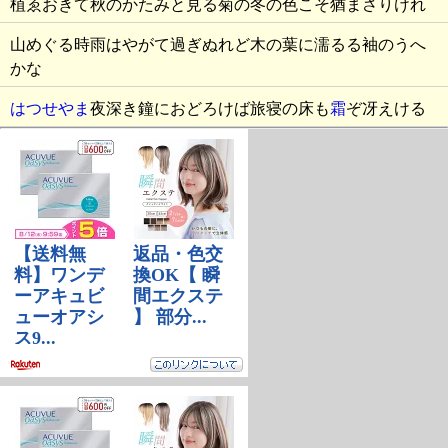
植ゑおきて秋のかたみと見る菊の冬の色こそ猶まさりけれ
山めぐる時雨はやがて過ぎぬれど木の葉に濡るる袖のうへ
かな
はつせやま
夜深き鐘におどろけば旅寝の床も
霜
ぞ冴えける