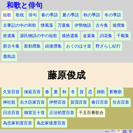
和歌と俳句
短歌
歌枕
俳句
春の季語
夏の季語
秋の季語
冬の季語
古事記の中の和歌
懐風藻
万葉集
伊勢物語
古今集
後撰集
拾遺集
源氏物語の中の短歌
後拾遺集
金葉集
詞花集
千載集
新古今集
新勅撰集
続後撰集
おくのほそ道
野ざらし紀行
鹿島詣
藤原俊成
久安百首
保延百首
春
夏
秋
冬
賀
恋
雑歌
釈教歌
神社歌
右大臣家百首
伊勢百首
賀茂百首
春日百首
住吉百首
日吉百首
御室五十首
正治初度百首
千五百番歌合
為忠家初度百首
為忠家後度百首
一
二
三
四
五