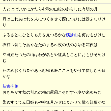
人とはばいかにかたらむ秋の山松のあらしに有明の月
月はこれあはれを人につくさせて西につひには誘ふなりけ
り
ふるさとにひとりも月を見つるかな
姨捨山
を何おもひけむ
衣打つ音こそあやなたのまるれ夜の枕のさゆる霜夜は
立田姫たつたの山はわが名とや紅葉もことにおもひそめけ
む
たのめおく形見やあらむ帰る雁こころをやりて惜しむ今日
かな
新古今集
おきあかす秋の別れの袖の露霜こそむすべ冬や来ぬらむ
染めすてて立田姫もや神無月かぜにまかせて散る紅葉かな