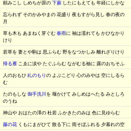
頼みこし しめちが原の
下蕨
したにもえても 年経にしかな
忘られず そのかみやまの 花盛り 夜もすがら見し 春の夜の
月
草も木も あまねく芽ぐむ
春雨
に 袖は濡れても かひなかり
けり
若草を 妻とや駒は 思ふらむ 野をなつかしみ 離れざりけり
帰る雁
こゑに涙や たぐふらむ ながむる袖に 露のおちそふ
人のおもひ
糺のもり
の よぶこどり 心のみやは 空にしるら
む
たのもしな
御手洗川
を 堰かけて みしめはへたる みとしろ
のうね
神山や おはたの澤の 杜若 ふかきたのみは 色に見ゆらむ
藤の花
くもにまがひて 散る下に 雨そぼふれる 夕暮れの空