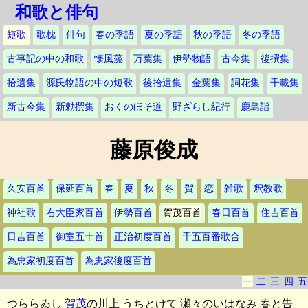
和歌と俳句
短歌
歌枕
俳句
春の季語
夏の季語
秋の季語
冬の季語
古事記の中の和歌
懐風藻
万葉集
伊勢物語
古今集
後撰集
拾遺集
源氏物語の中の短歌
後拾遺集
金葉集
詞花集
千載集
新古今集
新勅撰集
おくのほそ道
野ざらし紀行
鹿島詣
藤原俊成
久安百首
保延百首
春
夏
秋
冬
賀
恋
雑歌
釈教歌
神社歌
右大臣家百首
伊勢百首
賀茂百首
春日百首
住吉百首
日吉百首
御室五十首
正治初度百首
千五百番歌合
為忠家初度百首
為忠家後度百首
一
二
三
四
五
つららゐし
賀茂
の川上 うちとけて 瀬々のいはなみ 春と告