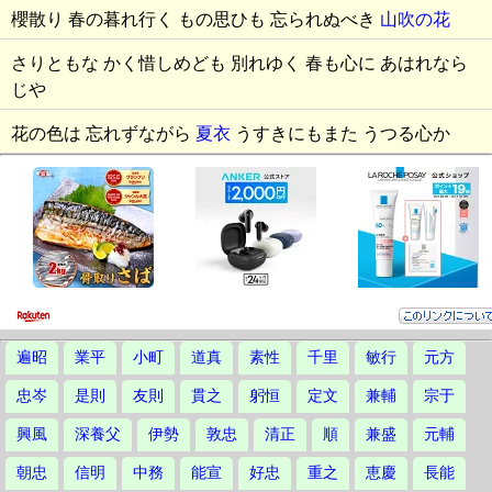
櫻散り 春の暮れ行く もの思ひも 忘られぬべき
山吹の花
さりともな かく惜しめども 別れゆく 春も心に あはれなら
じや
花の色は 忘れずながら
夏衣
うすきにもまた うつる心か
遍昭
業平
小町
道真
素性
千里
敏行
元方
忠岑
是則
友則
貫之
躬恒
定文
兼輔
宗于
興風
深養父
伊勢
敦忠
清正
順
兼盛
元輔
朝忠
信明
中務
能宣
好忠
重之
恵慶
長能