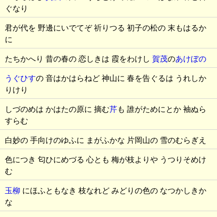
ぐなり
君が代を 野邊にいでてぞ 祈りつる 初子の松の 末もはるか
に
たちかへり 昔の春の 恋しきは 霞をわけし
賀茂
の
あけぼの
うぐひす
の 音はかはらねど 神山に 春を告ぐるは うれしか
りけり
しづのめは かはたの原に 摘む
芹
も 誰がためにとか 袖ぬら
すらむ
白妙の 手向けのゆふに まがふかな 片岡山の 雪のむらぎえ
色につき 匂ひにめづる 心とも 梅が枝よりや うつりそめけ
む
玉柳
にほふともなき 枝なれど みどりの色の なつかしきか
な