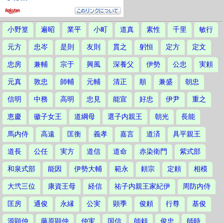
小野篁
遍昭
業平
小町
道真
素性
千里
敏行
元方
忠岑
是則
友則
貫之
躬恒
定方
定文
忠房
兼輔
宗于
興風
深養父
伊勢
公忠
実頼
元真
敦忠
師輔
元輔
清正
順
兼盛
朝忠
信明
中務
高明
忠見
能宣
好忠
伊尹
重之
恵慶
徽子女王
道綱母
選子内親王
朝光
長能
馬内侍
高遠
匡衡
義孝
嘉言
道済
具平親王
道長
公任
実方
道信
道命
赤染衛門
紫式部
和泉式部
能因
伊勢大輔
範永
頼宗
定頼
相模
大弐三位
康資王母
経信
祐子内親王家紀伊
周防内侍
匡房
通俊
永縁
公実
顕季
俊頼
行尊
基俊
源顕仲
藤原顕仲
仲実
国信
師頼
俊忠
師時