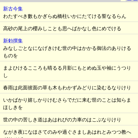
新古今集
わたすべき數もかぎらぬ橋柱いかにたてける誓なるらん
高砂の尾上の櫻みしことも思へばかなし色にめでける
新勅撰集
みなしごとなになげきけむ世の中はかかる御法のありける
ものを
まよひけるこころも晴るる月影にもとめぬ玉や袖にうつり
し
春雨は此面彼面の草も木もわかずみどりに染むるなりけり
いかばかり嬉しかりけむさらでだに来む世のことは知らま
ほしきを
世の中の苦しき道はあはれびの力車のはこぶなりけり
ながき夜になほさてのみや過ぐさましあはれとみつつ教へ