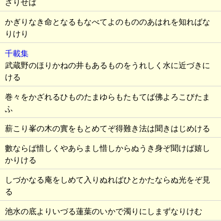
ざりせば
かぎりなき命となるもなべてよのもののあはれを知ればな
りけり
千載集
武蔵野のほりかねの井もあるものをうれしく水に近づきに
ける
巻々をかざれるひものたまゆらもたもてば佛よろこびたま
ふ
薪こり峯の木の實をもとめてぞ得難き法は聞きはじめける
數ならば惜しくやあらまし惜しからぬうき身ぞ聞けば嬉し
かりける
しづかなる庵をしめて入りぬればひとかたならぬ光をぞ見
る
池水の底よりいづる蓮葉のいかで濁りにしまずなりけむ