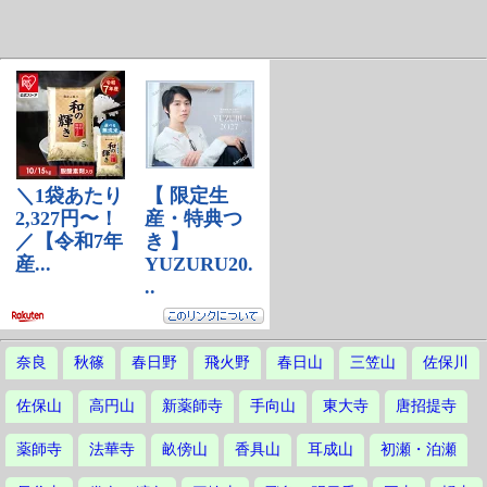
奈良
秋篠
春日野
飛火野
春日山
三笠山
佐保川
佐保山
高円山
新薬師寺
手向山
東大寺
唐招提寺
薬師寺
法華寺
畝傍山
香具山
耳成山
初瀬・泊瀬