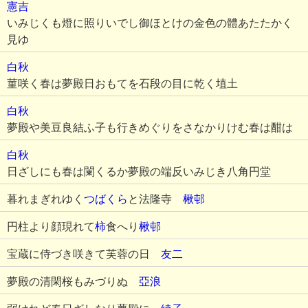
憲吉
いみじくも燈に照りいでし御ほとけの金色の體あたたかく
見ゆ
白秋
菫咲く春は夢殿日おもてを石段の目に乾く埴土
白秋
夢殿や美豆良結ふ子も行きめぐりをさなかりけむ春は酣は
白秋
日ざしにも春は闌くるか夢殿の端反いみじき八角円堂
暮れまぎれゆく
つばくら
と法隆寺
楸邨
円柱より顔現れて
柿
食へり
楸邨
宝蔵に侍づき咲きて芙蓉の日
友二
夢殿の清閑桜もみづりぬ
亞浪