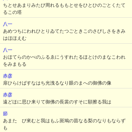
ちとせあまりみたび周れるももとせをひとひのごとくたて
るこの塔
八一
あめつちにわれひとりゐてたつごときこのさびしさをきみ
はほほえむ
八一
おほてらのかべのふるゑにうすれたるほとけのまなこわれ
をみまもる
赤彦
扉ひらけばすなはち光洩るなり眼のまへの御佛の像
赤彦
遠どほに思ひ来りて御佛の長裳のすそに額擦る我は
節
あまたゝび來むと我はもふ斑鳩の苗なる梨のなりもならず
も