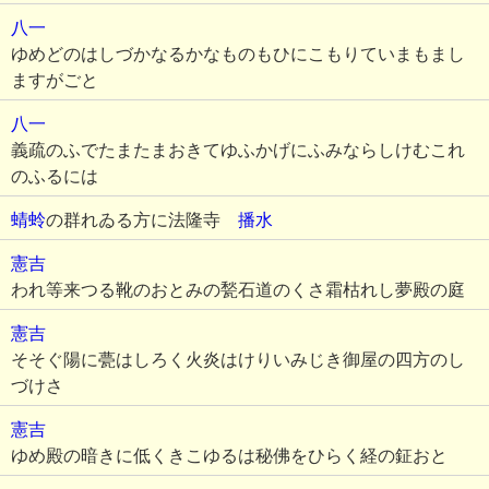
八一
ゆめどのはしづかなるかなものもひにこもりていまもまし
ますがごと
八一
義疏のふでたまたまおきてゆふかげにふみならしけむこれ
のふるには
蜻蛉
の群れゐる方に法隆寺
播水
憲吉
われ等来つる靴のおとみの甃石道のくさ霜枯れし夢殿の庭
憲吉
そそぐ陽に甍はしろく火炎はけりいみじき御屋の四方のし
づけさ
憲吉
ゆめ殿の暗きに低くきこゆるは秘佛をひらく経の鉦おと