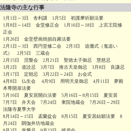
法隆寺の主な行事
1月1日～3日 舎利講 1月5日 初護摩祈願法要
1月8日～14日 金堂修正会 1月16日～18日 上宮王院修
正会
1月26日 金堂壁画焼損自粛法要
2月1日～3日 西円堂修二会 2月3日 追儺式（鬼追い
式） 2月5日 三蔵会
2月15日 涅槃会 2月21日 聖徳太子御忌 慧慈忌
3月2日 道詮忌 3月7日 推古天皇御忌 3月8日 良謙忌
3月17日 定朝忌 3月22日～24日 お会式
4月8日 仏生会 4月9日 用明天皇御忌 4月11日 夢殿
本尊開扉法要
5月16日 夏安居開白法要 5月16日～8月15日 夏安居
7月7日 弁天会 7月24日 東院地蔵会 7月26日～29日
法隆寺夏季大学
8月14日～15日 孟蘭盆会 8月15日 夏安居結願法要 8
月24日 閼伽井坊地蔵会
9月2日 覚勝忌 9月23日 彼岸会