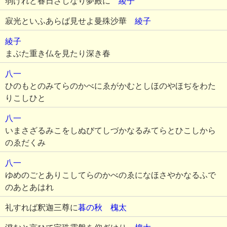
弱けれど春日ざしなり夢殿に
綾子
寂光といふあらば見せよ曼殊沙華
綾子
綾子
まぶた重き仏を見たり深き春
八一
ひのもとのみてらのかべにゑがかむとしほのやほぢをわた
りこしひと
八一
いまさざるみこをしぬびてしづかなるみてらとひこしから
のゑだくみ
八一
ゆめのごとありこしてらのかべのゑになほさやかなるふで
のあとあはれ
礼すれば釈迦三尊に
暮の秋
槐太