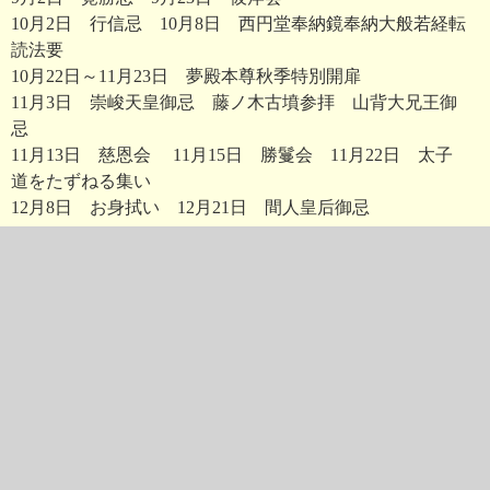
10月2日 行信忌 10月8日 西円堂奉納鏡奉納大般若経転
読法要
10月22日～11月23日 夢殿本尊秋季特別開扉
11月3日 崇峻天皇御忌 藤ノ木古墳参拝 山背大兄王御
忌
11月13日 慈恩会 11月15日 勝鬘会 11月22日 太子
道をたずねる集い
12月8日 お身拭い 12月21日 間人皇后御忌