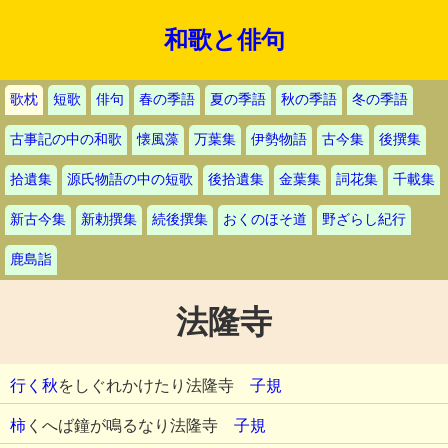
和歌と俳句
歌枕
短歌
俳句
春の季語
夏の季語
秋の季語
冬の季語
古事記の中の和歌
懐風藻
万葉集
伊勢物語
古今集
後撰集
拾遺集
源氏物語の中の短歌
後拾遺集
金葉集
詞花集
千載集
新古今集
新勅撰集
続後撰集
おくのほそ道
野ざらし紀行
鹿島詣
法隆寺
行く秋
をしぐれかけたり法隆寺
子規
柿
くへば鐘が鳴るなり法隆寺
子規