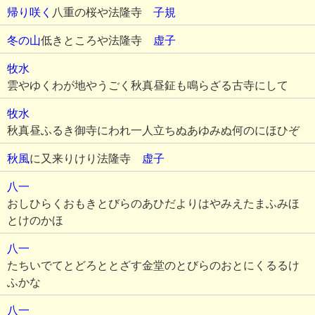
帰り咲く
八重の桜や法隆寺
子規
冬の山
低きところや法隆寺
虚子
牧水
雲やゆくわが地やうごく秋真昼鉦も鳴らざる古寺にして
牧水
秋真昼ふるき御寺にわれ一人立ちぬあゆみぬ何のにほひぞ
秋風
に又来りけり法隆寺
虚子
八一
おしひらくおもきとびらのあひだよりはやみえたまふみほ
とけのかほ
八一
たちいでてとどろととざす金堂のとびらのおとにくるるけ
ふかな
八一