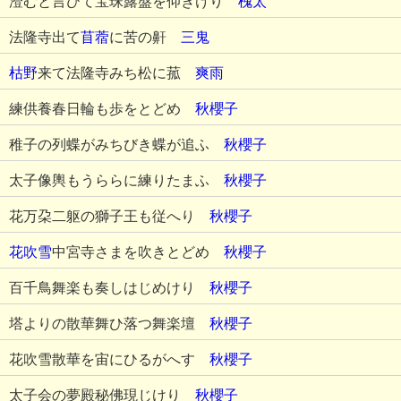
澄むと言ひて宝珠露盤を仰ぎけり
槐太
法隆寺出て
苜蓿
に苦の鼾
三鬼
枯野
来て法隆寺みち松に菰
爽雨
練供養春日輪も歩をとどめ
秋櫻子
稚子の列蝶がみちびき蝶が追ふ
秋櫻子
太子像輿もうららに練りたまふ
秋櫻子
花万朶二躯の獅子王も従へり
秋櫻子
花吹雪
中宮寺さまを吹きとどめ
秋櫻子
百千鳥舞楽も奏しはじめけり
秋櫻子
塔よりの散華舞ひ落つ舞楽壇
秋櫻子
花吹雪散華を宙にひるがへす
秋櫻子
太子会の夢殿秘佛現じけり
秋櫻子