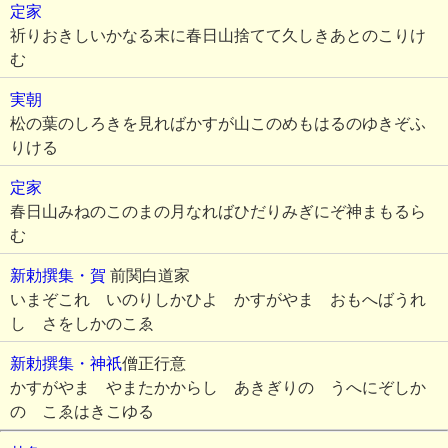
定家
祈りおきしいかなる末に春日山捨てて久しきあとのこりけ
む
実朝
松の葉のしろきを見ればかすが山このめもはるのゆきぞふ
りける
定家
春日山みねのこのまの月なればひだりみぎにぞ神まもるら
む
新勅撰集・賀
前関白道家
いまぞこれ いのりしかひよ かすがやま おもへばうれ
し さをしかのこゑ
新勅撰集・神祇
僧正行意
かすがやま やまたかからし あきぎりの うへにぞしか
の こゑはきこゆる