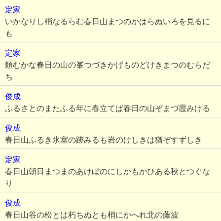
定家
いかなりし梢なるらむ春日山まつのかはらぬいろを見るに
も
定家
頼むかな春日の山の峯つづきかげものどけきまつのむらだ
ち
俊成
ふるさとのまたふる年に春立てば春日の山ぞまづ霞みける
俊成
春日山ふるき氷室の跡みるも岩のけしきは猶ぞすずしき
定家
春日山朝日まつまのあけぼのにしかもかひある秋とつぐな
り
俊成
春日山谷の松とは朽ちぬとも梢にかへれ北の藤波