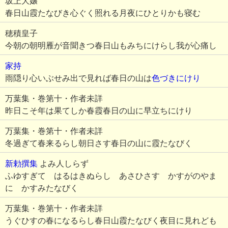
坂上大嬢
春日山霞たなびき心ぐく照れる月夜にひとりかも寝む
穂積皇子
今朝の朝明雁が音聞きつ春日山もみちにけらし我が心痛し
家持
雨隠り心いぶせみ出で見れば春日の山は
色づきにけり
万葉集・巻第十・作者未詳
昨日こそ年は果てしか春霞春日の山に早立ちにけり
万葉集・巻第十・作者未詳
冬過ぎて春来るらし朝日さす春日の山に霞たなびく
新勅撰集
よみ人しらず
ふゆすぎて はるはきぬらし あさひさす かすがのやま
に かすみたなびく
万葉集・巻第十・作者未詳
うぐひすの春になるらし春日山霞たなびく夜目に見れども