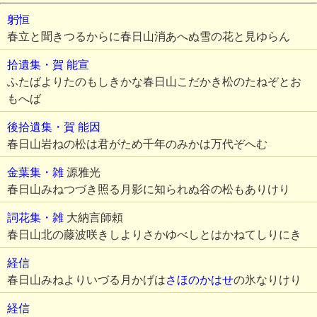
躬恒
春立と聞きつるからに春日山消あへぬ雪の花と見ゆらん
拾遺集・賀
能宣
ふたばよりたのもしきかな春日山こだかき松のたねぞとお
もへば
後拾遺集・賀
能因
春日山岩ねの松は君がため千年のみかは万代ぞへむ
金葉集・雑
源雅光
春日山みねつづき照る月影に知られぬ谷の松もありけり
詞花集・雑
大納言師頼
春日山北の藤波咲きしよりさかゆべしとはかねてしりにき
経信
春日山みねよりいづる月かげは
さほのかはせ
の氷なりけり
経信