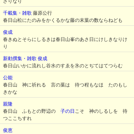
さりなり
千載集・雑歌
藤原公行
春日山松にたのみをかくるかな藤の末葉の数ならねども
俊成
春きぬとそらにしるきは春日山峯のあさ日にけしきなりけ
り
新勅撰集・雑歌
俊成
春日山いかに流れし谷水のすゑを氷のとぢてはてつらむ
公能
春日山 神に祈れる 言の葉は 待つ程もなほ たのもし
きかな
親隆
春日山 ふもとの野辺の
子の日
こそ 神のしるしを 待
つここちすれ
俊恵