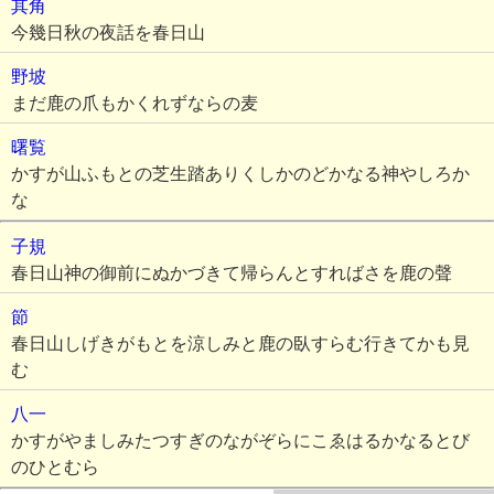
其角
今幾日秋の夜話を春日山
野坡
まだ鹿の爪もかくれずならの麦
曙覧
かすが山ふもとの芝生踏ありくしかのどかなる神やしろか
な
子規
春日山神の御前にぬかづきて帰らんとすればさを鹿の聲
節
春日山しげきがもとを涼しみと鹿の臥すらむ行きてかも見
む
八一
かすがやましみたつすぎのながぞらにこゑはるかなるとび
のひとむら