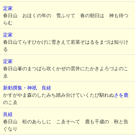
定家
春日山 おほくの年の 雪ふりて 春の朝日は 神も待つ
らむ
定家
春日山てらすひかげに雪きえて若菜ぞはるをまづは知りけ
る
定家
春日山峯のまつばら吹くかぜの雲井にたかきよろづよのこ
ゑ
新勅撰集・神祇
良経
かすがやま森のしたみち踏み分けていくたび馴れぬ
さを鹿
のこゑ
良経
春日山 松のあらしに こゑそへて 鹿も千歳の 秋と告
ぐなり