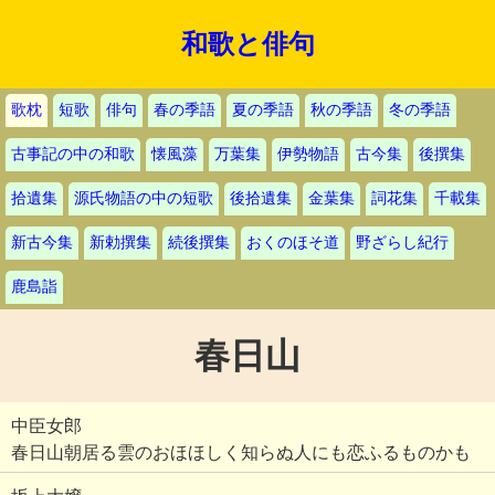
和歌と俳句
歌枕
短歌
俳句
春の季語
夏の季語
秋の季語
冬の季語
古事記の中の和歌
懐風藻
万葉集
伊勢物語
古今集
後撰集
拾遺集
源氏物語の中の短歌
後拾遺集
金葉集
詞花集
千載集
新古今集
新勅撰集
続後撰集
おくのほそ道
野ざらし紀行
鹿島詣
春日山
中臣女郎
春日山朝居る雲のおほほしく知らぬ人にも恋ふるものかも