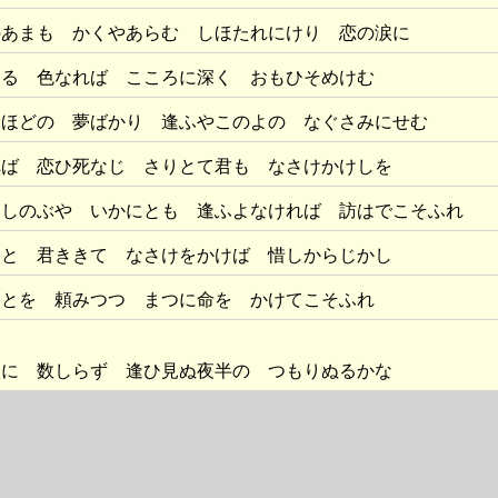
のあまも かくやあらむ しほたれにけり 恋の涙に
なる 色なれば こころに深く おもひそめけむ
むほどの 夢ばかり 逢ふやこのよの なぐさみにせむ
へば 恋ひ死なじ さりとて君も なさけかけしを
はしのぶや いかにとも 逢ふよなければ 訪はでこそふれ
命と 君ききて なさけをかけば 惜しからじかし
ことを 頼みつつ まつに命を かけてこそふれ
涙に 数しらず 逢ひ見ぬ夜半の つもりぬるかな
砕くれ 逢ひみむと しのぶる人は 一人なれども
ひを あかざりし その移り香に よそへてぞふる