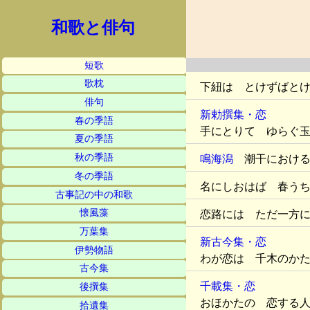
和歌と俳句
短歌
歌枕
下紐は とけずばと
俳句
新勅撰集・恋
春の季語
手にとりて ゆらぐ
夏の季語
秋の季語
鳴海潟
潮干における
冬の季語
名にしおはば 春う
古事記の中の和歌
懐風藻
恋路には ただ一方
万葉集
新古今集・恋
伊勢物語
わが恋は 千木のか
古今集
千載集・恋
後撰集
おほかたの 恋する
拾遺集