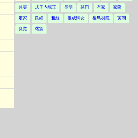
兼実
式子内親王
長明
慈円
有家
家隆
定家
良経
雅経
俊成卿女
後鳥羽院
実朝
良寛
曙覧