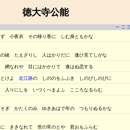
徳大寺公能
一
二
けず 小夜衣 その移り香に しむ身ともかな
玉の緒 たえざりし 人はかりだに 逢ひ見てしがな
 網なれや 目にはかかりて 逢はぬ恋する
ちとけよ
近江路
の しののをふぶき しのびしのびに
に 入りにしを いづくへまよふ こころなるらむ
たそぎ かたくのみ ゆきあはで年の つもりぬるかな
人に ききなれて 世の常のとや 君おもふらむ