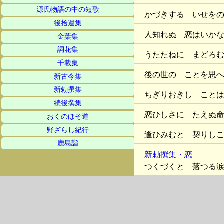
源氏物語の中の短歌
かづきする いせを
後拾遺集
人知れぬ 恋はいか
金葉集
詞花集
うたたねに まどろ
千載集
後の世の ことを思
新古今集
新勅撰集
ちぎりおきし こと
続後撰集
恋ひしさに たえぬ
おくのほそ道
野ざらし紀行
逢ひみむと 契りし
鹿島詣
新勅撰集・恋
つくづくと 落つる
こころこそ 千々に
薫物の くゆるおも