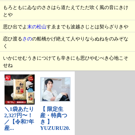
もろともにゐなのささはら道たえてただ吹く風の音にきけ
とや
思ひ出でよ
末の松山
すゑまでも波越さじとは契らざりきや
恋ひ渡る
さの
の船橋かげ絶えて人やりならぬねをのみぞな
く
いかにせむうきにつけても辛きにも思ひやむべき心地こそ
せね