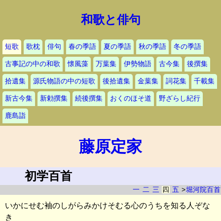
和歌と俳句
短歌
歌枕
俳句
春の季語
夏の季語
秋の季語
冬の季語
古事記の中の和歌
懐風藻
万葉集
伊勢物語
古今集
後撰集
拾遺集
源氏物語の中の短歌
後拾遺集
金葉集
詞花集
千載集
新古今集
新勅撰集
続後撰集
おくのほそ道
野ざらし紀行
鹿島詣
藤原定家
初学百首
一
二
三
四
五
>
堀河院百首
いかにせむ袖のしがらみかけそむる心のうちを知る人ぞな
き