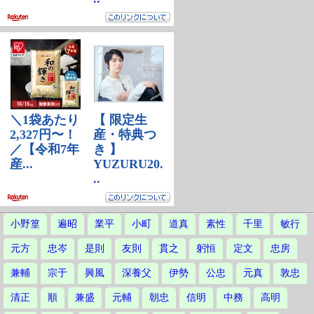
小野篁
遍昭
業平
小町
道真
素性
千里
敏行
元方
忠岑
是則
友則
貫之
躬恒
定文
忠房
兼輔
宗于
興風
深養父
伊勢
公忠
元真
敦忠
清正
順
兼盛
元輔
朝忠
信明
中務
高明