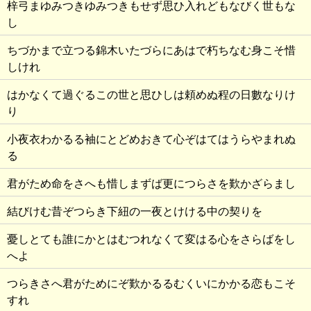
梓弓まゆみつきゆみつきもせず思ひ入れどもなびく世もな
し
ちづかまで立つる錦木いたづらにあはで朽ちなむ身こそ惜
しけれ
はかなくて過ぐるこの世と思ひしは頼めぬ程の日數なりけ
り
小夜衣わかるる袖にとどめおきて心ぞはてはうらやまれぬ
る
君がため命をさへも惜しまずば更につらさを歎かざらまし
結びけむ昔ぞつらき下紐の一夜とけける中の契りを
憂しとても誰にかとはむつれなくて変はる心をさらばをし
へよ
つらきさへ君がためにぞ歎かるるむくいにかかる恋もこそ
すれ