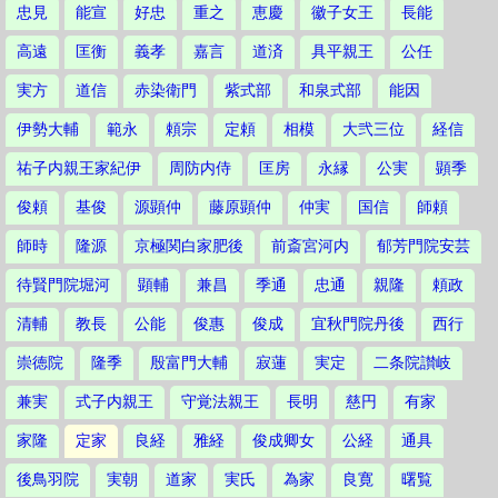
忠見
能宣
好忠
重之
恵慶
徽子女王
長能
高遠
匡衡
義孝
嘉言
道済
具平親王
公任
実方
道信
赤染衛門
紫式部
和泉式部
能因
伊勢大輔
範永
頼宗
定頼
相模
大弐三位
経信
祐子内親王家紀伊
周防内侍
匡房
永縁
公実
顕季
俊頼
基俊
源顕仲
藤原顕仲
仲実
国信
師頼
師時
隆源
京極関白家肥後
前斎宮河内
郁芳門院安芸
待賢門院堀河
顕輔
兼昌
季通
忠通
親隆
頼政
清輔
教長
公能
俊惠
俊成
宜秋門院丹後
西行
崇徳院
隆季
殷富門大輔
寂蓮
実定
二条院讃岐
兼実
式子内親王
守覚法親王
長明
慈円
有家
家隆
定家
良経
雅経
俊成卿女
公経
通具
後鳥羽院
実朝
道家
実氏
為家
良寛
曙覧