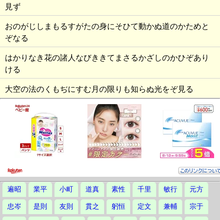
見ず
おのがじしまもるすがたの身にそひて動かぬ道のかためと
ぞなる
はかりなき花の諸人なびききてまさるかざしのかひぞあり
ける
大空の法のくもぢにすむ月の限りも知らぬ光をぞ見る
遍昭
業平
小町
道真
素性
千里
敏行
元方
忠岑
是則
友則
貫之
躬恒
定文
兼輔
宗于