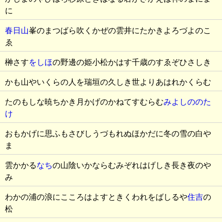
に
春日山
峯のまつばら吹くかぜの雲井にたかきよろづよのこ
ゑ
榊さす
をしほ
の野邊の姫小松かはす千歳のすゑぞひさしき
かも山やいくらの人を瑞垣の久しき世よりあはれかくらむ
たのもしな暁ちかき月かげのかねてすむらむ
みよしののた
け
おもかげに思ふもさびしうづもれぬほかだに冬の雪の白や
ま
雲かかる
なち
の山陰いかならむみぞれはげしき長き夜のや
み
わかの浦の浪にこころはよすときくわれをばしるや
住吉
の
松