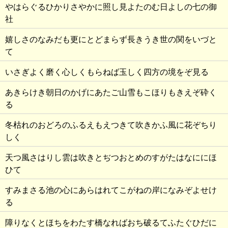
やはらぐるひかりさやかに照し見よたのむ日よしの七の御
社
嬉しさのなみだも更にとどまらず長きうき世の関をいづと
て
いさぎよく磨く心しくもらねば玉しく四方の境をぞ見る
あきらけき朝日のかげにあたご山雪もこほりもきえぞ砕く
る
冬枯れのおどろのふるえもえつきて吹きかふ風に花ぞちり
しく
天つ風さはりし雲は吹きとぢつおとめのすがたはなににほ
ひて
すみまさる池の心にあらはれてこがねの岸になみぞよせけ
る
障りなくとほちをわたす橋なればおち破るてふたぐひだに