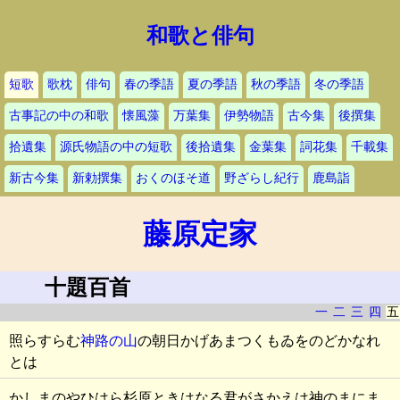
和歌と俳句
短歌
歌枕
俳句
春の季語
夏の季語
秋の季語
冬の季語
古事記の中の和歌
懐風藻
万葉集
伊勢物語
古今集
後撰集
拾遺集
源氏物語の中の短歌
後拾遺集
金葉集
詞花集
千載集
新古今集
新勅撰集
おくのほそ道
野ざらし紀行
鹿島詣
藤原定家
十題百首
一
二
三
四
五
照らすらむ
神路の山
の朝日かげあまつくもゐをのどかなれ
とは
かしまのやひはら杉原ときはなる君がさかえは神のまにま