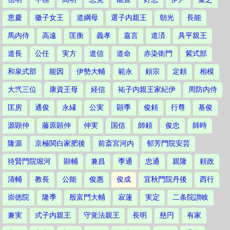
恵慶
徽子女王
道綱母
選子内親王
朝光
長能
馬内侍
高遠
匡衡
義孝
嘉言
道済
具平親王
道長
公任
実方
道信
道命
赤染衛門
紫式部
和泉式部
能因
伊勢大輔
範永
頼宗
定頼
相模
大弐三位
康資王母
経信
祐子内親王家紀伊
周防内侍
匡房
通俊
永縁
公実
顕季
俊頼
行尊
基俊
源顕仲
藤原顕仲
仲実
国信
師頼
俊忠
師時
隆源
京極関白家肥後
前斎宮河内
郁芳門院安芸
待賢門院堀河
顕輔
兼昌
季通
忠通
親隆
頼政
清輔
教長
公能
俊惠
俊成
宜秋門院丹後
西行
崇徳院
隆季
殷富門大輔
寂蓮
実定
二条院讃岐
兼実
式子内親王
守覚法親王
長明
慈円
有家