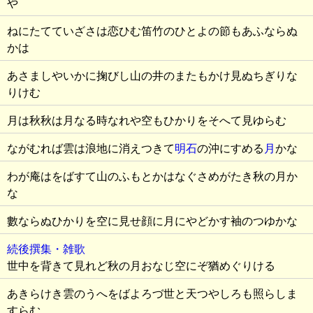
や
ねにたてていざさは恋ひむ笛竹のひとよの節もあふならぬ
かは
あさましやいかに掬びし山の井のまたもかけ見ぬちぎりな
りけむ
月は秋秋は月なる時なれや空もひかりをそへて見ゆらむ
ながむれば雲は浪地に消えつきて
明石
の沖にすめる
月
かな
わが庵はをばすて山のふもとかはなぐさめがたき秋の月か
な
數ならぬひかりを空に見せ顔に月にやどかす袖のつゆかな
続後撰集・雑歌
世中を背きて見れど秋の月おなじ空にぞ猶めぐりける
あきらけき雲のうへをばよろづ世と天つやしろも照らしま
すらむ