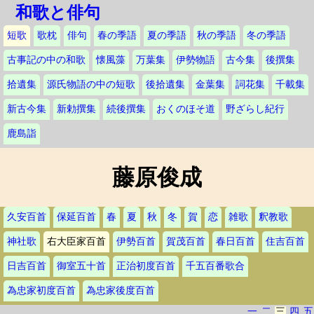
和歌と俳句
短歌
歌枕
俳句
春の季語
夏の季語
秋の季語
冬の季語
古事記の中の和歌
懐風藻
万葉集
伊勢物語
古今集
後撰集
拾遺集
源氏物語の中の短歌
後拾遺集
金葉集
詞花集
千載集
新古今集
新勅撰集
続後撰集
おくのほそ道
野ざらし紀行
鹿島詣
藤原俊成
久安百首
保延百首
春
夏
秋
冬
賀
恋
雑歌
釈教歌
神社歌
右大臣家百首
伊勢百首
賀茂百首
春日百首
住吉百首
日吉百首
御室五十首
正治初度百首
千五百番歌合
為忠家初度百首
為忠家後度百首
一
二
三
四
五