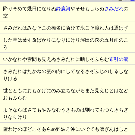
降りそめて幾日になりぬ
鈴鹿河
やそせもしらぬ
さみだれ
の
空
さみだれはみなそこの橋名に負ひて浪こそ渡れ人は通はず
した草は葉ずゑばかりになりにけり浮田の森の五月雨のこ
ろ
いかなれや雲間も見えぬさみだれに晒しそふらむ
布引の瀧
さみだれはたかねの雲の内にしてなるさぞふじのしるしな
りける
世とともにおもかげにのみ立ちながらまた見えじとはなど
おもふらむ
よそならばさてもやみなむうきものは馴れてもつらきちぎ
りなりけり
蘆わけのほどこそあらめ難波舟沖にいでても漕ぎあはじと