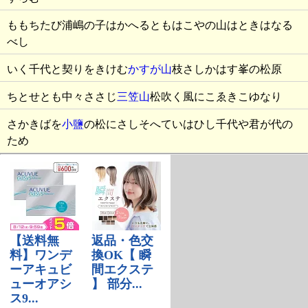
ももちたび浦嶋の子はかへるともはこやの山はときはなる
べし
いく千代と契りをきけむ
かすが山
枝さしかはす峯の松原
ちとせとも中々ささじ
三笠山
松吹く風にこゑきこゆなり
さかきばを
小鹽
の松にさしそへていはひし千代や君が代の
ため