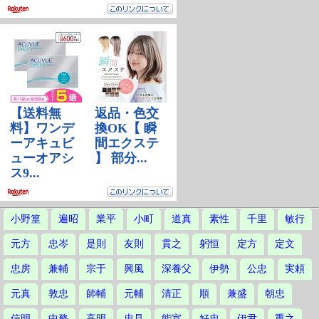
小野篁
遍昭
業平
小町
道真
素性
千里
敏行
元方
忠岑
是則
友則
貫之
躬恒
定方
定文
忠房
兼輔
宗于
興風
深養父
伊勢
公忠
実頼
元真
敦忠
師輔
元輔
清正
順
兼盛
朝忠
信明
中務
高明
忠見
能宣
好忠
伊尹
重之