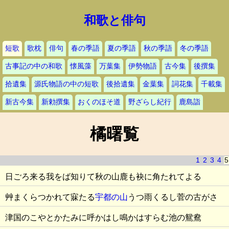
和歌と俳句
短歌
歌枕
俳句
春の季語
夏の季語
秋の季語
冬の季語
古事記の中の和歌
懐風藻
万葉集
伊勢物語
古今集
後撰集
拾遺集
源氏物語の中の短歌
後拾遺集
金葉集
詞花集
千載集
新古今集
新勅撰集
おくのほそ道
野ざらし紀行
鹿島詣
橘曙覧
1
2
3
4
5
日ごろ来る我をば知りて秋の山鹿も袂に角たれてよる
艸まくらつかれて寐たる
宇都の山
うつ雨くるし菅の古がさ
津国のこやとかたみに呼かはし鳴かはすらむ池の鴛鴦