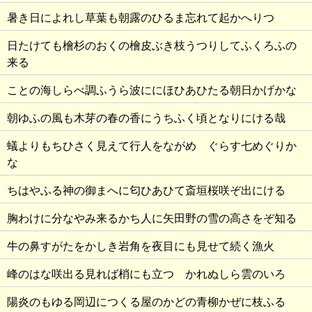
暑き日によれし草葉も朝露のひるま忘れて起かへりつゝ
日たけても檜杉のおくの檜皮ぶき枝うつりしてふくろふの
来る
ことの海しらべ調ふうら波ににほひあひたる朝日かげかな
朝ゆふの風も木芽の春の香にうちふく頃となりにける哉
蟻よりもちひさく見えて行人をながめゝぐらす七めぐりか
な
ちはやふる神の御まへに匂ひあひて斎垣桜咲ぞ出にける
胸わけに分なやみ来るかち人に矢田野の雪の高さをぞ知る
牛の鼻すがたをかしき岩角を夜目にも見せて続く漁火
峰のはな咲出る見れば梢にも立つゞかれぬしら雲のいろ
陽炎のもゆる岡辺につくる屋のかどの青柳かぜに枝ふる