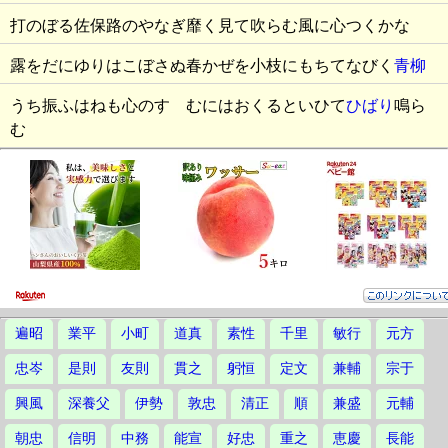
打のぼる佐保路のやなぎ靡く見て吹らむ風に心つくかな
露をだにゆりはこぼさぬ春かぜを小枝にもちてなびく
青柳
うち振ふはねも心のすゝむにはおくるといひて
ひばり
鳴ら
む
遍昭
業平
小町
道真
素性
千里
敏行
元方
忠岑
是則
友則
貫之
躬恒
定文
兼輔
宗于
興風
深養父
伊勢
敦忠
清正
順
兼盛
元輔
朝忠
信明
中務
能宣
好忠
重之
恵慶
長能