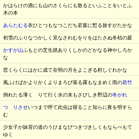
かはらけの酒にも山のさくらにも散るといふことをいとふ
木の本
あらたむる
衣ひとつもなつこだち若葉に慙る旅すがたかな
初雪のふりなつかしく見なされむをりをはたさぬ冬枯の庭
かすが山
ふもとの芝生踏ありくしかのどかなる神やしろか
な
窓くらくにはかに成て在明の月をよこぎる村しぐれかな
風ふけばかよりかくよりまろび落る露もなまめく雨の
若竹
倒れたる薄くゞりて行く水の末もさびしき野辺の
冬がれ
つゞりさせ
いつまで呼て此虫は寝ること知らに夜を明すら
む
少女子が妹背の道のうひまなびつきづきしくもならべもて
ゆく