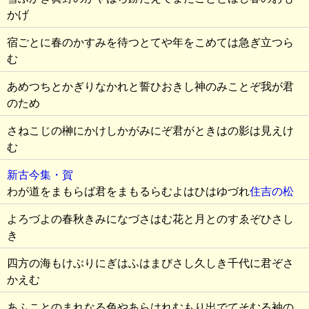
かげ
宿ごとに春のかすみを待つとてや年をこめては急ぎ立つら
む
あめつちとかぎりなかれと誓ひおきし神のみことぞ我が君
のため
さねこじの榊にかけしかがみにぞ君がときはの影は見えけ
む
新古今集・賀
わが道をまもらば君をまもるらむよはひはゆづれ
住吉の松
よろづよの春秋きみになづさはむ花と月とのすゑぞひさし
き
四方の海もけぶりにぎはふはまびさし久しき千代に君ぞさ
かえむ
あふことのまれなる色やあらはれむもり出でてそむる袖の