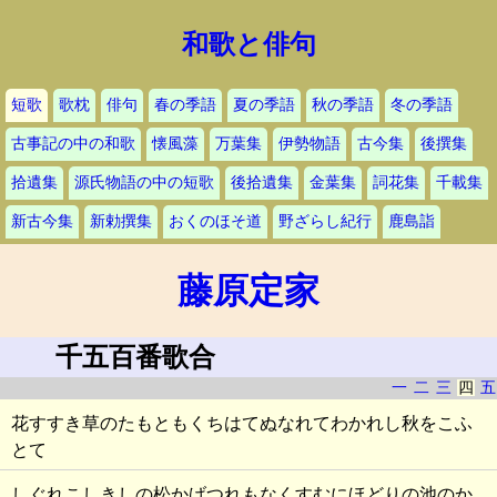
和歌と俳句
短歌
歌枕
俳句
春の季語
夏の季語
秋の季語
冬の季語
古事記の中の和歌
懐風藻
万葉集
伊勢物語
古今集
後撰集
拾遺集
源氏物語の中の短歌
後拾遺集
金葉集
詞花集
千載集
新古今集
新勅撰集
おくのほそ道
野ざらし紀行
鹿島詣
藤原定家
千五百番歌合
一
二
三
四
五
花すすき草のたもともくちはてぬなれてわかれし秋をこふ
とて
しぐれこしきしの松かげつれもなくすむにほどりの池のか