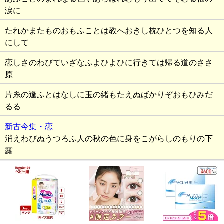
涙に
たれかまたものおもふことは教へおきし枕ひとつを知る人
にして
恋しさのわびていざなふよひよひに行きては帰る道のささ
原
片糸の逢ふとはなしに玉の緒もたえぬばかりぞおもひみだ
るる
新古今集・恋
消えわびぬうつろふ人の秋の色に身をこがらしのもりの下
露