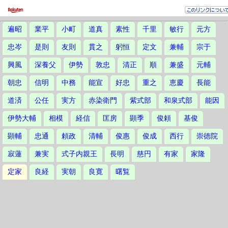
遍昭
業平
小町
道真
素性
千里
敏行
元方
忠岑
是則
友則
貫之
躬恒
定文
兼輔
宗于
興風
深養父
伊勢
敦忠
清正
順
兼盛
元輔
朝忠
信明
中務
能宣
好忠
重之
恵慶
長能
道済
公任
実方
赤染衛門
紫式部
和泉式部
能因
伊勢大輔
相模
経信
匡房
顕季
俊頼
基俊
顕輔
忠通
頼政
清輔
俊惠
俊成
西行
崇徳院
寂蓮
兼実
式子内親王
長明
慈円
有家
家隆
定家
良経
実朝
良寛
曙覧