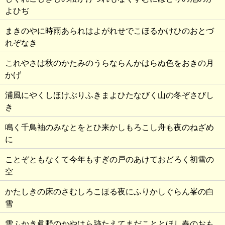
よひぢ
まきのやに時雨あられはよがれせでこほるかけひのおとづ
れぞなき
これやさは秋のかたみのうらならんかはらぬ色をおきの月
かげ
浦風にやくしほけぶりふきまよひたなびく山の冬ぞさびし
き
鳴く千鳥袖のみなとをとひ来かしもろこし舟も夜のねざめ
に
ことぞともなくて今年もすぎの戸のあけておどろく初雪の
空
かたしきの床のさむしろこほる夜にふりかしぐらん峯の白
雪
雪ふかき眞野のかやはら跡たえてまだこととほし春のおも