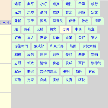
遍昭
業平
小町
道真
素性
千里
敏行
元方
忠岑
是則
友則
貫之
躬恒
定文
兼輔
宗于
興風
深養父
伊勢
敦忠
清正
五
六
七
順
兼盛
元輔
朝忠
信明
中務
能宣
好忠
重之
恵慶
長能
道済
公任
実方
赤染衛門
紫式部
和泉式部
能因
伊勢大輔
相模
経信
匡房
顕季
俊頼
基俊
顕輔
忠通
頼政
清輔
俊惠
俊成
西行
崇徳院
寂蓮
兼実
式子内親王
長明
慈円
有家
家隆
定家
良経
実朝
良寛
曙覧