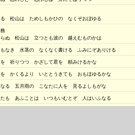
ゆる 松山は ためしもかひの なくぞおぼゆる
中務
はらぬ 松山は 立つとも波の 越えむものかは
間もなき 水茎の なくなく書ける ふみにぞありける
葵を 祈りつつ かざして君を 頼みけるかな
葵を かくるより いととうきても おもほゆるかな
ふなる 五月雨の こなたに人を 見るよしもがな
なたも あふことは いつもいむとぞ 人はいふなる
いらむ 世とともに いまぬたえまの なかも何かは
くと 見し夢の かなしと袖に ふる涙かは
雨に たとふるは いかにかなしき 涙なるらむ