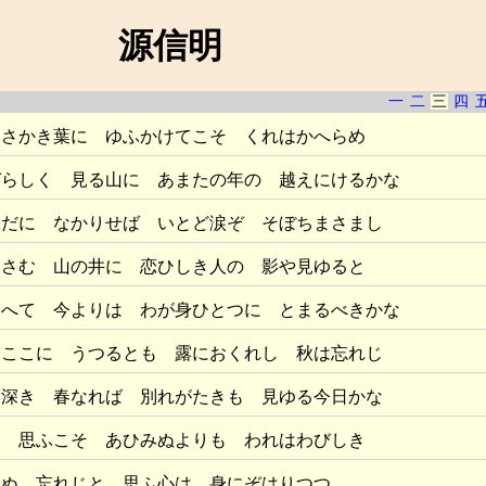
源信明
一
二
三
四
 さかき葉に ゆふかけてこそ くれはかへらめ
づらしく 見る山に あまたの年の 越えにけるかな
水だに なかりせば いとど涙ぞ そぼちまさまし
暮さむ 山の井に 恋ひしき人の 影や見ゆると
そへて 今よりは わが身ひとつに とまるべきかな
はここに うつるとも 露におくれし 秋は忘れじ
も深き 春なれば 別れがたきも 見ゆる今日かな
と 思ふこそ あひみぬよりも われはわびしき
らぬ 忘れじと 思ふ心は 身にぞはりつつ