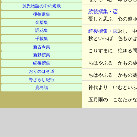
源氏物語の中の短歌
続後撰集・恋
後拾遺集
憂しと思ふ 心の越
金葉集
詞花集
続後撰集・恋
返し 
秋といへば 色もか
千載集
新古今集
こりすまに 絶ゆる
新勅撰集
ちはやふる かもの
続後撰集
おくのほそ道
ちはやふる かもの
野ざらし紀行
神代より いむとい
鹿島詣
五月雨の こなたか
いづこにも 思ひも
今宵ねて 近江へゆ
程もなく やみぬる