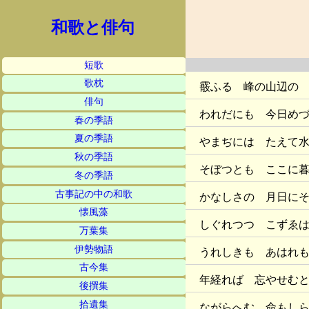
和歌と俳句
短歌
歌枕
霰ふる 峰の山辺の
俳句
われだにも 今日め
春の季語
夏の季語
やまぢには たえて
秋の季語
そぼつとも ここに
冬の季語
古事記の中の和歌
かなしさの 月日に
懐風藻
しぐれつつ こずゑ
万葉集
伊勢物語
うれしきも あはれ
古今集
年経れば 忘やせむ
後撰集
拾遺集
ながらへむ 命もし