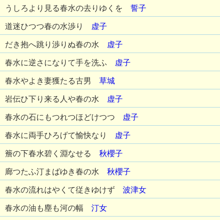
うしろより見る春水の去りゆくを
誓子
道迷ひつつ春の水渉り
虚子
だき抱へ跳り渉りぬ春の水
虚子
春水に逆さになりて手を洗ふ
虚子
春水やよき妻獲たる古男
草城
岩伝ひ下り来る人や春の水
虚子
春水の石にもつれつほどけつつ
虚子
春水に両手ひろげて愉快なり
虚子
簷の下春水碧く淵なせる
秋櫻子
廊つたふ汀まばゆき春の水
秋櫻子
春水の流れはやくて従きゆけず
波津女
春水の油も塵も河の幅
汀女