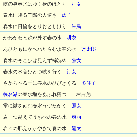
峡の昼春水はゆく身のほとり
汀女
春水に映る二階の人逆さ
虚子
春水に日輪をとりおとしけり
朱鳥
かわかわと鴉が外す春の水
耕衣
あひともにかちわたらむよ春の水
万太郎
春水のそこひは見えず櫛沈め
鷹女
春水の水音ひとつ峡を行く
汀女
さからへる手に春水のひびきくる
多佳子
榛名湖
の春水堰をあふれ落つ 上村占魚
掌に皺を刻む春水うづたかく
鷹女
岩一つ越えてうちべの春の水
爽雨
岩々の肥えかがやきて春の水
龍太