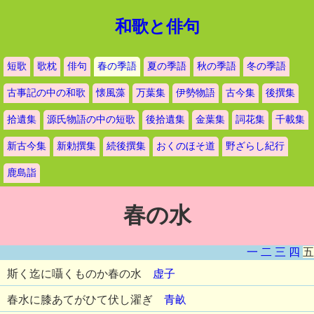
和歌と俳句
短歌
歌枕
俳句
春の季語
夏の季語
秋の季語
冬の季語
古事記の中の和歌
懐風藻
万葉集
伊勢物語
古今集
後撰集
拾遺集
源氏物語の中の短歌
後拾遺集
金葉集
詞花集
千載集
新古今集
新勅撰集
続後撰集
おくのほそ道
野ざらし紀行
鹿島詣
春の水
一
二
三
四
五
斯く迄に囁くものか春の水
虚子
春水に膝あてがひて伏し濯ぎ
青畝