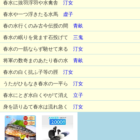
春水に抜羽浮羽や水禽舎
汀女
春水や一つ浮きたる水馬
虚子
春の水行くのみ古今伝授の間
青畝
春水の眠りを覚ます石投げて
三鬼
春水の一筋ならず馳せて来る
汀女
将軍の数奇まのあたり春の水
青畝
春水の白く抗ふ子等の脛
汀女
うたがひもなき春水の一平ら
汀女
春水にとぎ水白くやがて消え
立子
身を語りゐて春水は流れ急く
汀女