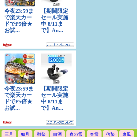
三月
如月
雛祭
白酒
春の雪
春雷
啓蟄
東風