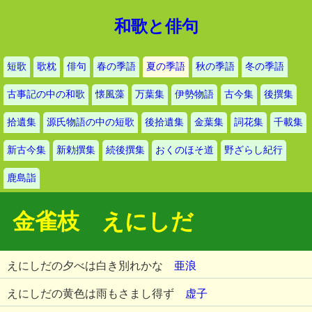
和歌と俳句
短歌
歌枕
俳句
春の季語
夏の季語
秋の季語
冬の季語
古事記の中の和歌
懐風藻
万葉集
伊勢物語
古今集
後撰集
拾遺集
源氏物語の中の短歌
後拾遺集
金葉集
詞花集
千載集
新古今集
新勅撰集
続後撰集
おくのほそ道
野ざらし紀行
鹿島詣
金雀枝 えにしだ
えにしだの夕べは白き別れかな
亜浪
えにしだの黄色は雨もさまし得ず
虚子