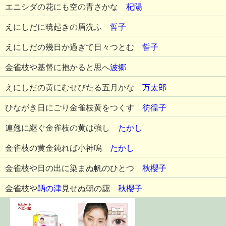
エニシダの花にも空の青さかな
杞陽
えにしだに暁起きの眉洗ふ
誓子
えにしだの幾日か過ぎて日々つとむ
誓子
金雀枝や基督に抱かると思へ
波郷
えにしだの黄にむせびたる五月かな
万太郎
ひながき日にごり金雀枝黄をつくす
彷徨子
連翹に継ぐ金雀枝の黄は強し
たかし
金雀枝の黄金鈍れば小神鳴
たかし
金雀枝や日の出に染まぬ帆のひとつ
秋櫻子
金雀枝や
鞆の津
見せぬ朝の靄
秋櫻子