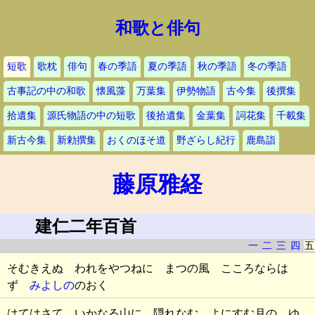
和歌と俳句
短歌
歌枕
俳句
春の季語
夏の季語
秋の季語
冬の季語
古事記の中の和歌
懐風藻
万葉集
伊勢物語
古今集
後撰集
拾遺集
源氏物語の中の短歌
後拾遺集
金葉集
詞花集
千載集
新古今集
新勅撰集
おくのほそ道
野ざらし紀行
鹿島詣
藤原雅経
建仁二年百首
一
二
三
四
五
そむきえぬ われをやつねに まつの風 こころならは
ず
みよしの
のおく
はてはさて いかなる山に 隠れなむ よにすむ月の ゆ