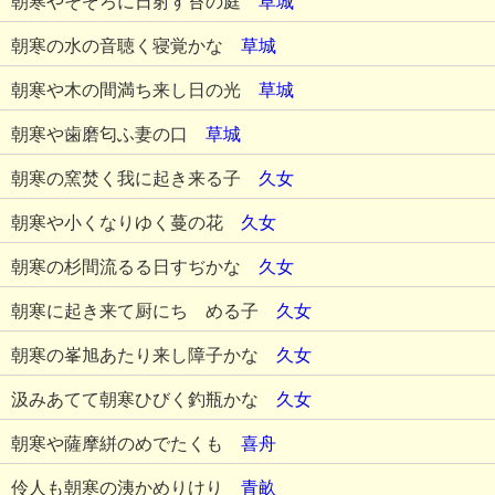
朝寒やそぞろに日射す苔の庭
草城
朝寒の水の音聴く寝覚かな
草城
朝寒や木の間満ち来し日の光
草城
朝寒や歯磨匂ふ妻の口
草城
朝寒の窯焚く我に起き来る子
久女
朝寒や小くなりゆく蔓の花
久女
朝寒の杉間流るる日すぢかな
久女
朝寒に起き来て厨にちゞめる子
久女
朝寒の峯旭あたり来し障子かな
久女
汲みあてて朝寒ひびく釣瓶かな
久女
朝寒や薩摩絣のめでたくも
喜舟
伶人も朝寒の洟かめりけり
青畝