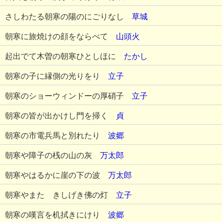
さしわたる朝寒の陽のにごりなし
草城
朝寒に旅焼けの顔をならべて
山頭火
起出でて木曽の朝寒ひとしほに
たかし
朝寒の子に縁側の光りをり
立子
朝寒のショーウィンドーの厚硝子
立子
朝寒の皆が出かけし門を掃く
貞
朝寒の市電兵馬と別れたり
波郷
朝寒や障子の桟の山の灰
万太郎
朝寒やはるかに崖の下の波
万太郎
朝寒やまたゝきしげき佛の灯
立子
朝寒の嘆言を机拭きにけり
波郷