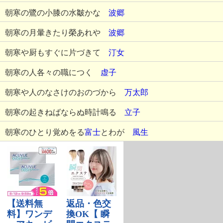
朝寒の鷺の小膝の水皺かな
波郷
朝寒の月暈きたり榮あれや
波郷
朝寒や厨もすぐに片づきて
汀女
朝寒の人各々の職につく
虚子
朝寒や人のなさけのおのづから
万太郎
朝寒の起きねばならぬ時計鳴る
立子
朝寒のひとり覚めをる
富士
とわが
風生