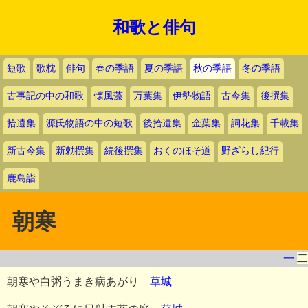
和歌と俳句
短歌
歌枕
俳句
春の季語
夏の季語
秋の季語
冬の季語
古事記の中の和歌
懐風藻
万葉集
伊勢物語
古今集
後撰集
拾遺集
源氏物語の中の短歌
後拾遺集
金葉集
詞花集
千載集
新古今集
新勅撰集
続後撰集
おくのほそ道
野ざらし紀行
鹿島詣
朝寒
一
二
朝寒や白粥うまき病あがり
草城