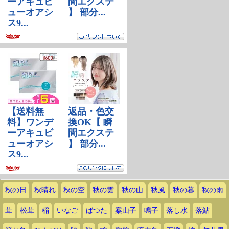
秋の日
秋晴れ
秋の空
秋の雲
秋の山
秋風
秋の暮
秋の雨
茸
松茸
稲
いなご
ばつた
案山子
鳴子
落し水
落鮎