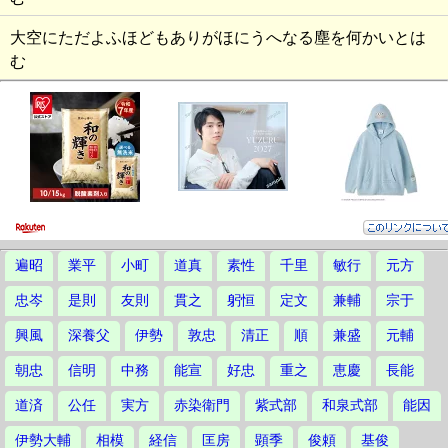
大空にただよふほどもありがほにうへなる塵を何かいとは
む
遍昭
業平
小町
道真
素性
千里
敏行
元方
忠岑
是則
友則
貫之
躬恒
定文
兼輔
宗于
興風
深養父
伊勢
敦忠
清正
順
兼盛
元輔
朝忠
信明
中務
能宣
好忠
重之
恵慶
長能
道済
公任
実方
赤染衛門
紫式部
和泉式部
能因
伊勢大輔
相模
経信
匡房
顕季
俊頼
基俊