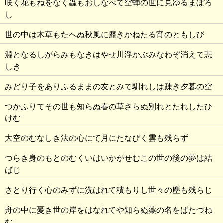
咲く花もねをなく蟲もおしなべて空蝉の世に見ゆるまぼろ
し
世の中は木草もたへぬ秋風に靡きかねたる宵のともしび
淵となるしがらみもなきはやせ川浮かぶみなわぞ消えて悲
しき
みどり子をありふるままの友とみて馴れしは疎き夕暮の空
つかふりてその世も知らぬ春の草さらぬ別れとたれしたひ
けむ
大空のむなしき法の心にて月にたなびく雲も残らず
つらき身のもとのむくいはいかがせむこの世の後の夢は結
ばじ
さとり行く心のみずに洗はれて積もりし世々の塵も残らじ
舟の中に憂き世の岸をはなれてや知らぬ薬の名をばたづね
む