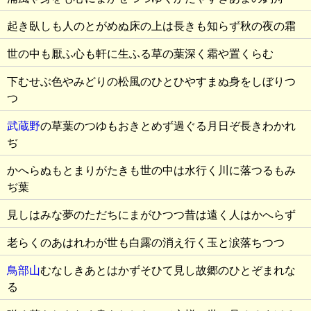
起き臥しも人のとがめぬ床の上は長きも知らず秋の夜の霜
世の中も厭ふ心も軒に生ふる草の葉深く霜や置くらむ
下むせぶ色やみどりの松風のひとひやすまぬ身をしぼりつ
つ
武蔵野
の草葉のつゆもおきとめず過ぐる月日ぞ長きわかれ
ぢ
かへらぬもとまりがたきも世の中は水行く川に落つるもみ
ぢ葉
見しはみな夢のただちにまがひつつ昔は遠く人はかへらず
老らくのあはれわが世も白露の消え行く玉と涙落ちつつ
鳥部山
むなしきあとはかずそひて見し故郷のひとぞまれな
る