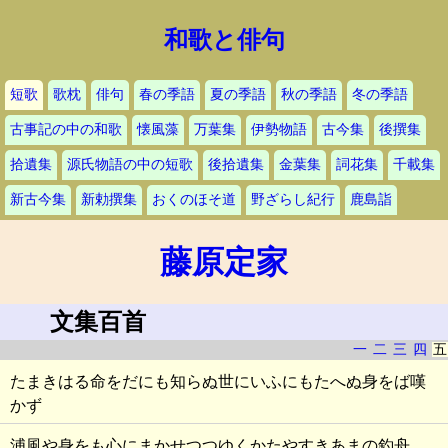
和歌と俳句
短歌
歌枕
俳句
春の季語
夏の季語
秋の季語
冬の季語
古事記の中の和歌
懐風藻
万葉集
伊勢物語
古今集
後撰集
拾遺集
源氏物語の中の短歌
後拾遺集
金葉集
詞花集
千載集
新古今集
新勅撰集
おくのほそ道
野ざらし紀行
鹿島詣
藤原定家
文集百首
一
二
三
四
五
たまきはる命をだにも知らぬ世にいふにもたへぬ身をば嘆
かず
浦風や身をも心にまかせつつゆくかたやすきあまの釣舟