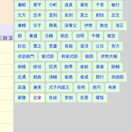
遍昭
業平
小町
道真
素性
千里
敏行
元方
忠岑
是則
友則
貫之
躬恒
定文
兼輔
宗于
興風
深養父
伊勢
敦忠
清正
順
兼盛
元輔
朝忠
信明
中務
能宣
三
四
五
好忠
重之
恵慶
長能
道済
公任
実方
赤染衛門
紫式部
和泉式部
能因
伊勢大輔
相模
経信
匡房
顕季
俊頼
基俊
顕輔
忠通
頼政
清輔
俊惠
俊成
西行
崇徳院
寂蓮
兼実
式子内親王
長明
慈円
有家
家隆
定家
良経
実朝
良寛
曙覧