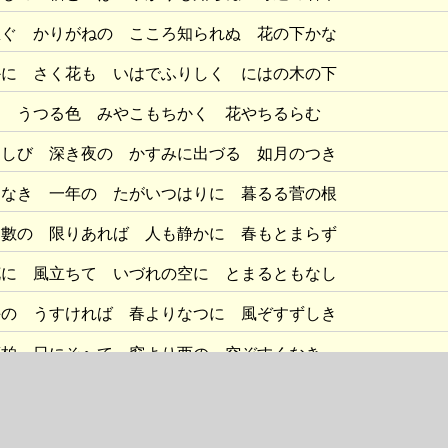
急ぐ かりがねの こころ知られぬ 花の下かな
かに さく花も いはでふりしく にはの木の下
に うつる色 みやこもちかく 花やちるらむ
もしび 深き夜の かすみに出づる 如月のつき
くなき 一年の たがいつはりに 暮るる菅の根
日數の 限りあれば 人も静かに 春もとまらず
花に 風立ちて いづれの空に とまるともなし
手の うすければ 春よりなつに 風ぞすずしき
葉柏 日にそへて 窓より西の 空ぞすくなき
や おもるらむ 匂ひぞ落つる 山のしづくに
す
の ゆふづく夜 ひとにぞあたる かげもにほひも