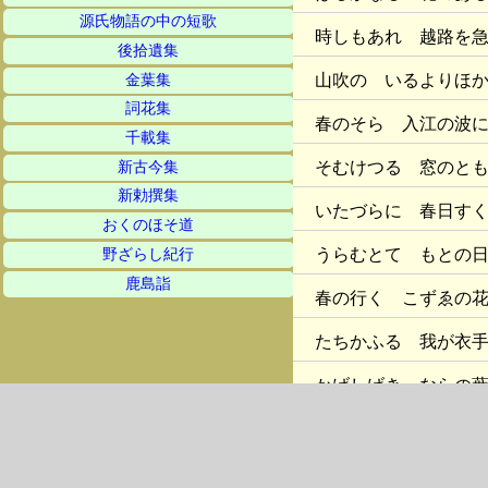
源氏物語の中の短歌
時しもあれ 越路を
後拾遺集
山吹の いるよりほ
金葉集
詞花集
春のそら 入江の波
千載集
そむけつる 窓のと
新古今集
新勅撰集
いたづらに 春日す
おくのほそ道
うらむとて もとの
野ざらし紀行
鹿島詣
春の行く こずゑの
たちかふる 我が衣
かげしげき ならの
村雨に 花たちばな
風わたる 池の
はち