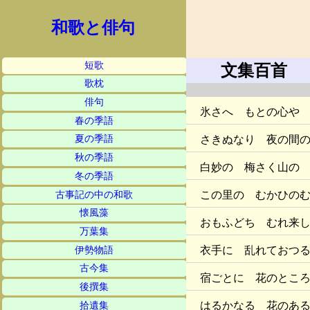
和歌と俳句
短歌
文集百首
歌枕
俳句
氷さへ もとの心や
春の季語
さきぬなり 夜の間
夏の季語
秋の季語
白妙の 梅さく山の
冬の季語
この里の むかひの
古事記の中の和歌
懐風藻
おもふどち むれ来
万葉集
衣手に 乱れておつ
伊勢物語
古今集
宿ごとに 花のとこ
後撰集
はるかなる 花のあ
拾遺集