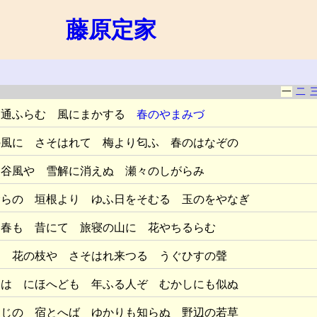
藤原定家
一
二
 通ふらむ 風にまかする
春のやまみづ
の風に さそはれて 梅より匂ふ 春のはなぞの
 谷風や 雪解に消えぬ 瀬々のしがらみ
むらの 垣根より ゆふ日をそむる 玉のをやなぎ
し春も 昔にて 旅寝の山に 花やちるらむ
る 花の枝や さそはれ来つる うぐひすの聲
ろは にほへども 年ふる人ぞ むかしにも似ぬ
るじの 宿とへば ゆかりも知らぬ 野辺の若草