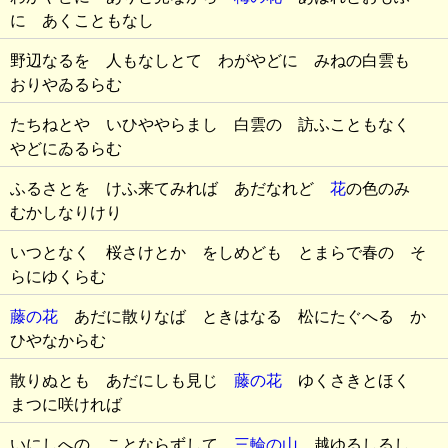
に あくこともなし
野辺なるを 人もなしとて わがやどに みねの白雲も
おりやゐるらむ
たちねとや いひややらまし 白雲の 訪ふこともなく
やどにゐるらむ
ふるさとを けふ来てみれば あだなれど
花
の色のみ
むかしなりけり
いつとなく 桜さけとか をしめども とまらで春の そ
らにゆくらむ
藤の花
あだに散りなば ときはなる 松にたぐへる か
ひやなからむ
散りぬとも あだにしも見じ
藤の花
ゆくさきとほく
まつに咲ければ
いにしへの ことならずして
三輪の山
越ゆるしるし