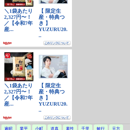
遍昭
業平
小町
道真
素性
千里
敏行
元方