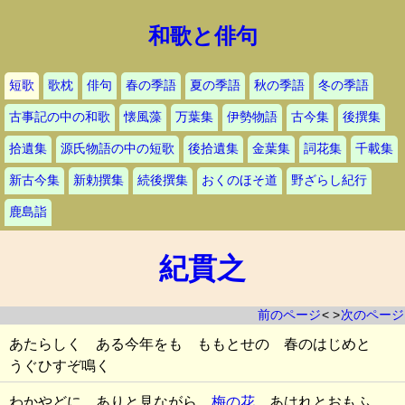
和歌と俳句
短歌
歌枕
俳句
春の季語
夏の季語
秋の季語
冬の季語
古事記の中の和歌
懐風藻
万葉集
伊勢物語
古今集
後撰集
拾遺集
源氏物語の中の短歌
後拾遺集
金葉集
詞花集
千載集
新古今集
新勅撰集
続後撰集
おくのほそ道
野ざらし紀行
鹿島詣
紀貫之
前のページ
< >
次のページ
あたらしく ある今年をも ももとせの 春のはじめと
うぐひすぞ鳴く
わかやどに ありと見ながら
梅の花
あはれとおもふ