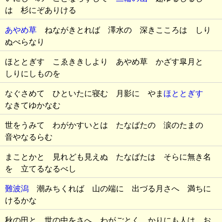
は 杉にぞありける
あやめ草
ねながきとれば 澤水の 深きこころは しり
ぬべらなり
ほととぎす こゑききしより あやめ草 かざす皐月と
しりにしものを
なぐさめて ひといたに寝む 月影に やま
ほととぎす
なきてゆかなむ
世をうみて わがかすいとは たなばたの 涙のたまの
音やなるらむ
まことかと 見れども見えぬ たなばたは そらに無き名
を 立てるなるべし
難波潟
潮みちくれば 山の端に 出づる月さへ 満ちに
けるかな
秋の田と 世の中をさへ わがごとく かりにも人は お