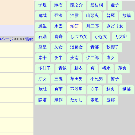
子規
漱石
龍之介
碧梧桐
虚子
鬼城
亜浪
泊雲
山頭火
普羅
放哉
風生
水巴
蛇笏
月二郎
みどり女
石鼎
喜舟
しづの女
かな女
万太郎
のページ
<< >>
雪峡
犀星
久女
淡路女
青邨
秋櫻子
素十
夜半
麦南
悌二郎
鷹女
多佳子
青畝
耕衣
貞
播水
茅舎
汀女
三鬼
草田男
不死男
誓子
草城
爽雨
不器男
立子
林火
楸邨
静塔
鳳作
たかし
素逝
波郷