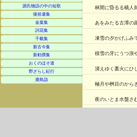
源氏物語の中の短歌
林閒に昏るる橇人
後拾遺集
金葉集
あをみたる古潭の
詞花集
凍雪の夕かげふみ
千載集
新古今集
積雪の牙にうつ浪
新勅撰集
おくのほそ道
潰えゆく藁火にひ
野ざらし紀行
鹿島詣
極月や桝目のから
夜のいとま水盤さ
昼月に垂り枝のゆ
短日の護送囚人餉