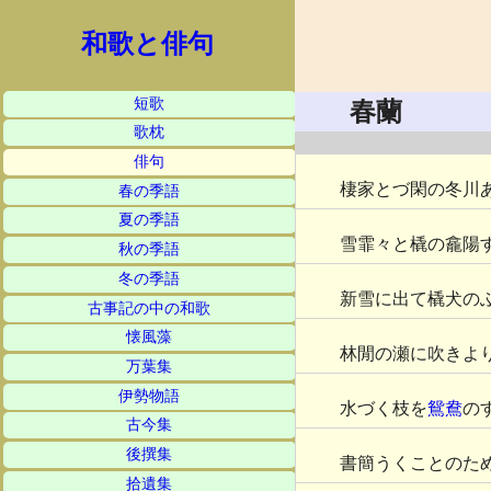
和歌と俳句
短歌
春蘭
歌枕
俳句
棲家とづ閑の冬川
春の季語
夏の季語
雪霏々と橇の龕陽
秋の季語
冬の季語
新雪に出て橇犬の
古事記の中の和歌
懐風藻
林閒の瀬に吹きよ
万葉集
伊勢物語
水づく枝を
鴛鴦
の
古今集
後撰集
書簡うくことのた
拾遺集