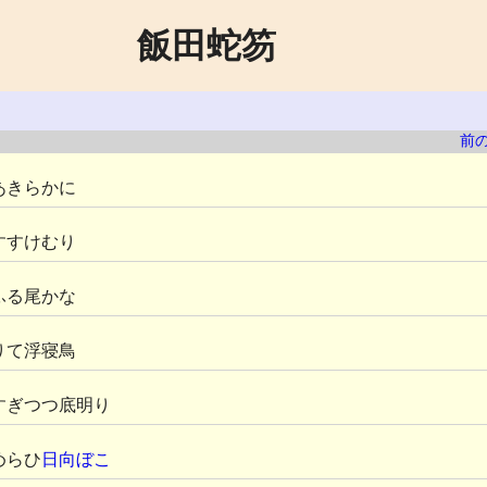
飯田蛇笏
前
あきらかに
すすけむり
ふる尾かな
りて浮寝鳥
すぎつつ底明り
めらひ
日向ぼこ