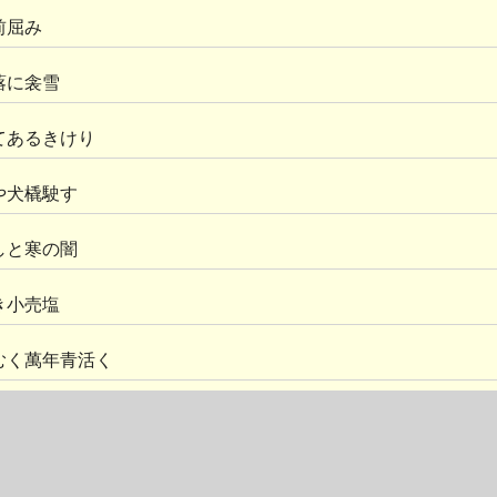
前屈み
蕗に衾雪
てあるきけり
や犬橇駛す
しと寒の闇
き小売塩
むく萬年青活く
れて冬櫻
につけり