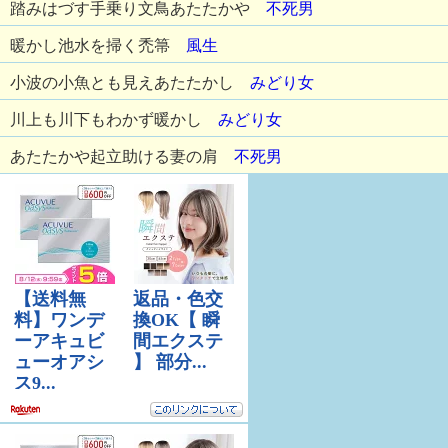
踏みはづす手乗り文鳥あたたかや
不死男
暖かし池水を掃く禿箒
風生
小波の小魚とも見えあたたかし
みどり女
川上も川下もわかず暖かし
みどり女
あたたかや起立助ける妻の肩
不死男