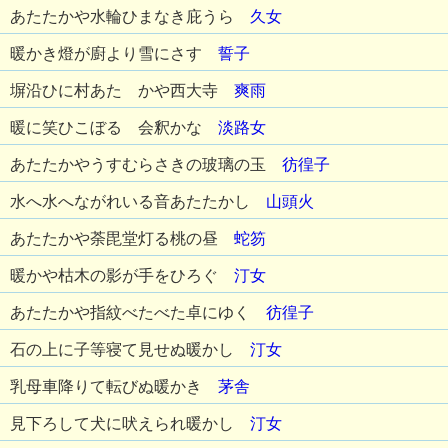
あたたかや水輪ひまなき庇うら
久女
暖かき燈が廚より雪にさす
誓子
塀沿ひに村あたゝかや西大寺
爽雨
暖に笑ひこぼるゝ会釈かな
淡路女
あたたかやうすむらさきの玻璃の玉
彷徨子
水へ水へながれいる音あたたかし
山頭火
あたたかや荼毘堂灯る桃の昼
蛇笏
暖かや枯木の影が手をひろぐ
汀女
あたたかや指紋べたべた卓にゆく
彷徨子
石の上に子等寝て見せぬ暖かし
汀女
乳母車降りて転びぬ暖かき
茅舎
見下ろして犬に吠えられ暖かし
汀女