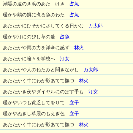
潮騒の遠のき浜のあたゝけき
占魚
暖かや鷄の餌に煮る魚のわた
占魚
あたたかにひそかにさしてくる日かな
万太郎
暖かや汀にのびし草の蔓
占魚
あたたかや雨の力を洋傘に感ず
林火
あたたかに籬々を学校へ
汀女
あたたかや人のねたみと聞きながし
万太郎
あたたかく牛にわが影あてて撫づ
林火
あたたかき夜やダイヤルにのぼす手も
汀女
暖かやいつも貧乏してをりて
立子
暖かやぬぎし草履のもえぎ色
立子
あたたかく牛にわが影あてて撫づ
林火