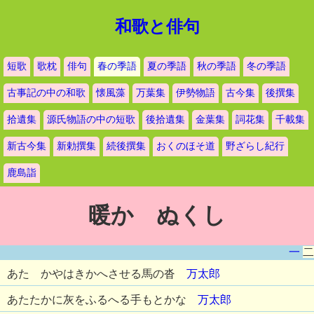
和歌と俳句
短歌
歌枕
俳句
春の季語
夏の季語
秋の季語
冬の季語
古事記の中の和歌
懐風藻
万葉集
伊勢物語
古今集
後撰集
拾遺集
源氏物語の中の短歌
後拾遺集
金葉集
詞花集
千載集
新古今集
新勅撰集
続後撰集
おくのほそ道
野ざらし紀行
鹿島詣
暖か ぬくし
一
二
あたゝかやはきかへさせる馬の沓
万太郎
あたたかに灰をふるへる手もとかな
万太郎