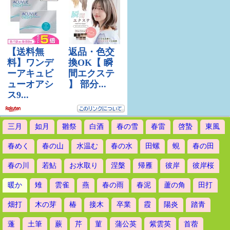
三月
如月
雛祭
白酒
春の雪
春雷
啓蟄
東風
春めく
春の山
水温む
春の水
田螺
蜆
春の田
春の川
若鮎
お水取り
涅槃
帰雁
彼岸
彼岸桜
暖か
雉
雲雀
燕
春の雨
春泥
蘆の角
田打
畑打
木の芽
椿
接木
卒業
霞
陽炎
踏青
蓬
土筆
蕨
芹
菫
蒲公英
紫雲英
首蓿