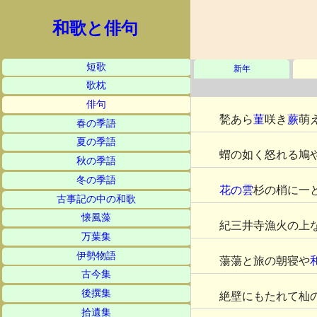
和歌と俳句
短歌
新年
歌枕
俳句
甃あら
菫
咲き
蕨
萌
春の季語
夏の季語
蝟の如く怒れる鳩
秋の季語
冬の季語
花の雲
杉の梢に一
古事記の中の和歌
懐風藻
紀三井寺漁火の上
万葉集
伊勢物語
蕩蕩と旅の朝寝や
古今集
後撰集
絶壁にもたれて杣
拾遺集