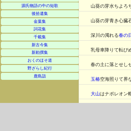
山葵の芽水ちよろ
源氏物語の中の短歌
後拾遺集
山葵の芽青き心臓
金葉集
詞花集
深川の濁れる
春の
千載集
新古今集
乳母車降りて転び
新勅撰集
おくのほそ道
春の土に落とせし
野ざらし紀行
鹿島詣
玉椿
空海照りて界
大山
はナポレオン
玉椿
沖の高さに盛
囀
の甘えたりしが