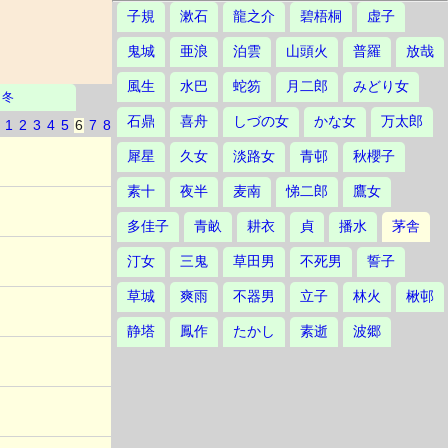
子規
漱石
龍之介
碧梧桐
虚子
鬼城
亜浪
泊雲
山頭火
普羅
放哉
風生
水巴
蛇笏
月二郎
みどり女
冬
石鼎
喜舟
しづの女
かな女
万太郎
1
2
3
4
5
6
7
8
犀星
久女
淡路女
青邨
秋櫻子
素十
夜半
麦南
悌二郎
鷹女
多佳子
青畝
耕衣
貞
播水
茅舎
汀女
三鬼
草田男
不死男
誓子
草城
爽雨
不器男
立子
林火
楸邨
静塔
鳳作
たかし
素逝
波郷