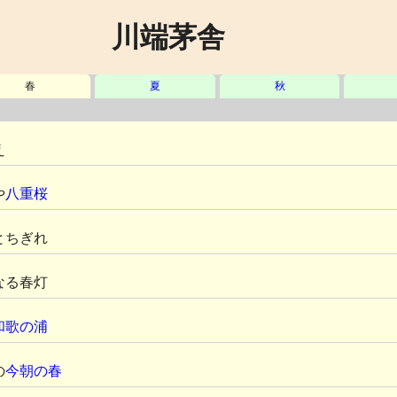
川端茅舎
春
夏
秋
え
や
八重桜
とちぎれ
なる春灯
和歌の浦
の
今朝の春