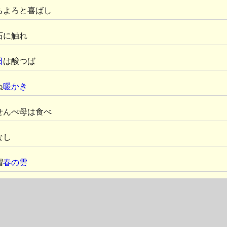
ちよろと喜ばし
石に触れ
日
は酸つば
ぬ
暖かき
せんべ母は食べ
なし
帽
春の雲
りあがる
後と静か