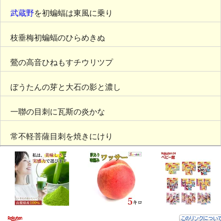
武蔵野
を初蝙蝠は東風に乗り
枝垂梅初蝙蝠のひらめきぬ
鶯の高音ひねもすチウリツプ
ぼうたんの芽と大石の影と濃し
一聯の目刺に瓦斯の炎かな
常不軽菩薩目刺を焼きにけり