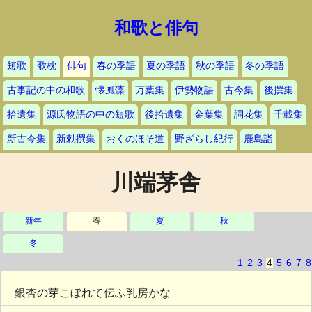
和歌と俳句
短歌
歌枕
俳句
春の季語
夏の季語
秋の季語
冬の季語
古事記の中の和歌
懐風藻
万葉集
伊勢物語
古今集
後撰集
拾遺集
源氏物語の中の短歌
後拾遺集
金葉集
詞花集
千載集
新古今集
新勅撰集
おくのほそ道
野ざらし紀行
鹿島詣
川端茅舎
新年
春
夏
秋
冬
1
2
3
4
5
6
7
8
銀杏の芽こぼれて伝ふ乳房かな