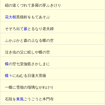
岨の道くづれて多羅の芽ふきけり
花大根
黒猫鈴をもてあそぶ
そぞろ出て
蕨
とるなり老夫婦
ふかぶかと森の上なる蝶の空
泣き虫の父に眩しや蝶の空
蝶
の空七堂伽藍さかしまに
蝶々
にねむる日蓮大菩薩
一蝶に雪嶺の瑠璃ながれけり
石段を
東風
ごうごうと本門寺