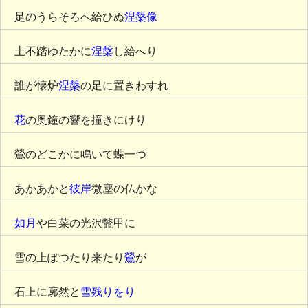
足のうらそろへ給ひぬ
涅槃像
土不踏ゆたかに
涅槃
し給へり
誰が懐炉
涅槃
の足に置きわすれ
花
の奥鐘の響を撞きにけり
鶯のどこかに鳴いて蝶一つ
あかあかと
彼岸
微塵の仏かな
如月
や白菜の光沢鼈甲に
雪の上ぽつたり来たり
鶯
が
石上に廓然と
雪残りをり